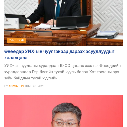
УЛС ТӨР
Өнөөдөр УИХ-ын чуулганаар дараах асуудлуудыг
хэлэлцэнэ
УИХ-ын чуулганы хуралдаан 10:00 цагаас эхэлнэ. Өнөөдрийн
хуралдаанаар Гэр бүлийн тухай хууль болон Хот тосгоны эрх
зүйн байдлын тухай хуулийн...
BY
ADMIN
JUNE 26, 2026