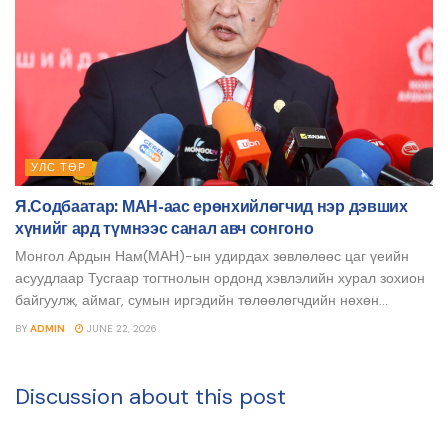
УЛС ТӨР
Я.Содбаатар: МАН-аас ерөнхийлөгчид нэр дэвших
хүнийг ард түмнээс санал авч сонгоно
Монгол Ардын Нам(МАН)-ын удирдах зөвлөлөөс цаг үеийн
асуудлаар Тусгаар тогтнолын ордонд хэвлэлийн хурал зохион
байгуулж, аймаг, сумын иргэдийн төлөөлөгчдийн нөхөн...
BY
ADMIN
JUNE 22, 2026
Discussion about this post