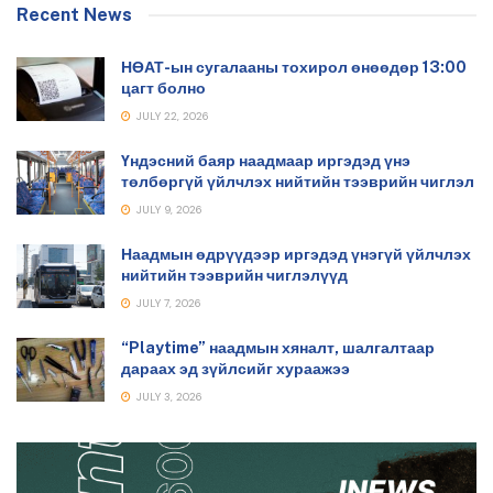
Recent News
НӨАТ-ын сугалааны тохирол өнөөдөр 13:00
цагт болно
JULY 22, 2026
Үндэсний баяр наадмаар иргэдэд үнэ
төлбөргүй үйлчлэх нийтийн тээврийн чиглэл
JULY 9, 2026
Наадмын өдрүүдээр иргэдэд үнэгүй үйлчлэх
нийтийн тээврийн чиглэлүүд
JULY 7, 2026
“Playtime” наадмын хяналт, шалгалтаар
дараах эд зүйлсийг хураажээ
JULY 3, 2026