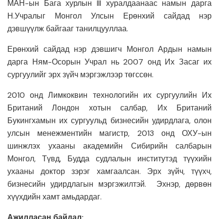
МАН-ын Бага хурлын III хуралдаанаас намын дарга
Н.Учралыг Монгол Улсын Ерөнхий сайдад нэр
дэвшүүлж байгааг танилцууллаа.
Ерөнхий сайдад нэр дэвшигч Монгол Ардын намын
дарга Ням-Осорын Учрал нь 2007 онд Их Засаг их
сургуулийг эрх зүйч мэргэжлээр төгссөн.
2010 онд Лимкоквин технологийн их сургуулийн Их
Британий Лондон хотын салбар, Их Британий
Букингхамын их сургуульд бизнесийн удирдлага, олон
улсын менежментийн магистр, 2013 онд ОХУ-ын
шинжлэх ухааны академийн Сибирийн салбарын
Монгол, Түвд, Будда судлалын институтэд түүхийн
ухааны доктор зэрэг хамгаалсан. Эрх зүйч, түүхч,
бизнесийн удирдлагын мэргэжилтэй. Эхнэр, дөрвөн
хүүхдийн хамт амьдардаг.
Ажилласан байдал: