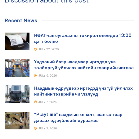
Discussion about this post
Recent News
НӨАТ-ын сугалааны тохирол өнөөдөр 13:00
цагт болно
JULY 22, 2026
Үндэсний баяр наадмаар иргэдэд үнэ
төлбөргүй үйлчлэх нийтийн тээврийн чиглэл
JULY 9, 2026
Наадмын өдрүүдээр иргэдэд үнэгүй үйлчлэх
нийтийн тээврийн чиглэлүүд
JULY 7, 2026
“Playtime” наадмын хяналт, шалгалтаар
дараах эд зүйлсийг хураажээ
JULY 3, 2026