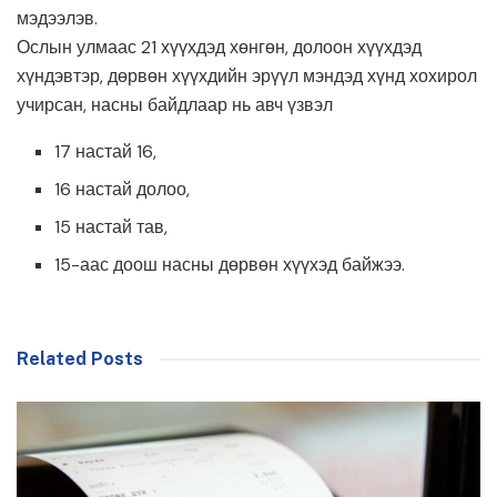
мэдээлэв.
Ослын улмаас 21 хүүхдэд хөнгөн, долоон хүүхдэд
хүндэвтэр, дөрвөн хүүхдийн эрүүл мэндэд хүнд хохирол
учирсан, насны байдлаар нь авч үзвэл
17 настай 16,
16 настай долоо,
15 настай тав,
15-аас доош насны дөрвөн хүүхэд байжээ.
Related Posts