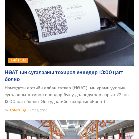
НИЙГЭМ
НӨАТ-ын сугалааны тохирол өнөөдөр 13:00 цагт
болно
Нэмэгдсэн өртгийн албан татвар (НӨАТ)-ын урамшууллын
сугалааны тохирол өнөөдөр буюу долоодугаар сарын 22-ны
13:00 цагт болно. Энэ удаагийн тохирлыг eBarimt...
BY
ADMIN
JULY 22, 2026