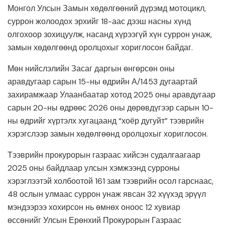
Монгол Улсын Замын хөдөлгөөний дүрэмд мотоцикл,
суррон жолоодох эрхийг 18-аас дээш насны хүнд
олгохоор зохицуулж, насанд хүрээгүй хүн суррон унаж,
замын хөдөлгөөнд оролцохыг хориглосон байдаг.
Мөн нийслэлийн Засаг даргын өнгөрсөн оны
аравдугаар сарын 15-ны өдрийн А/1453 дугаартай
захирамжаар Улаанбаатар хотод 2025 оны аравдугаар
сарын 20-ны өдрөөс 2026 оны дөрөвдүгээр сарын 10-
ны өдрийг хүртэлх хугацаанд “хоёр дугуйт” тээврийн
хэрэгслээр замын хөдөлгөөнд оролцохыг хориглосон.
Тээврийн прокурорын газраас хийсэн судалгаагаар
2025 оны байдлаар улсын хэмжээнд сурроны
хэрэглээтэй холбоотой 161 зам тээврийн осол гарснаас,
48 ослын улмаас суррон унаж явсан 32 хүүхэд эрүүл
мэндээрээ хохирсон нь өмнөх оноос 12 хувиар
өссөнийг Улсын Ерөнхий Прокурорын Газраас