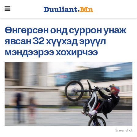
Өнгөрсөн онд суррон унаж
явсан 32 хүүхэд эрүүл
мэндээрээ хохирчээ
Screenshot