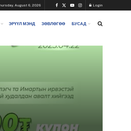
hursday, August 6, 2026
Login
ЭРҮҮЛ МЭНД
ЗӨВЛӨГӨӨ
БУСАД