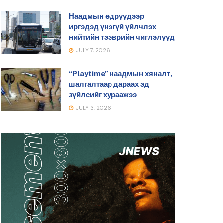
Наадмын өдрүүдээр
иргэдэд үнэгүй үйлчлэх
нийтийн тээврийн чиглэлүүд
JULY 7, 2026
“Playtime” наадмын хяналт,
шалгалтаар дараах эд
зүйлсийг хураажээ
JULY 3, 2026