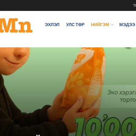
T
ЭХЛЭЛ
УЛС ТӨР
НИЙГЭМ
МЭДЭЭ