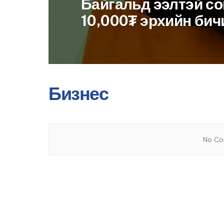
Байгальд ээлтэй со
10,000₮ эрхийн бич
Бизнес
No Con