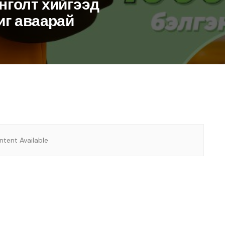
нголт хийгээд
иг аваарай
tent Available