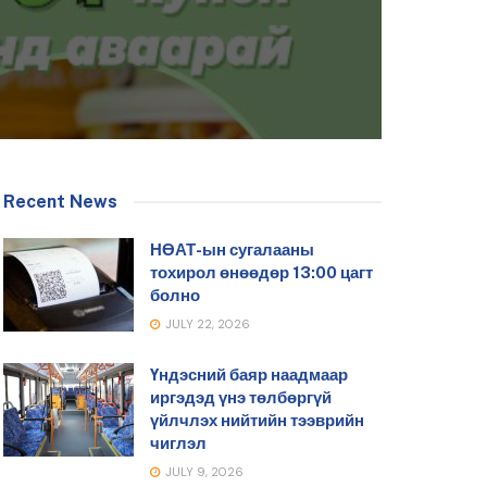
Recent News
НӨАТ-ын сугалааны
тохирол өнөөдөр 13:00 цагт
болно
JULY 22, 2026
Үндэсний баяр наадмаар
иргэдэд үнэ төлбөргүй
үйлчлэх нийтийн тээврийн
чиглэл
JULY 9, 2026