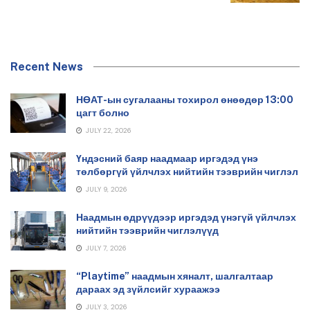
Recent News
НӨАТ-ын сугалааны тохирол өнөөдөр 13:00
цагт болно
JULY 22, 2026
Үндэсний баяр наадмаар иргэдэд үнэ
төлбөргүй үйлчлэх нийтийн тээврийн чиглэл
JULY 9, 2026
Наадмын өдрүүдээр иргэдэд үнэгүй үйлчлэх
нийтийн тээврийн чиглэлүүд
JULY 7, 2026
“Playtime” наадмын хяналт, шалгалтаар
дараах эд зүйлсийг хураажээ
JULY 3, 2026