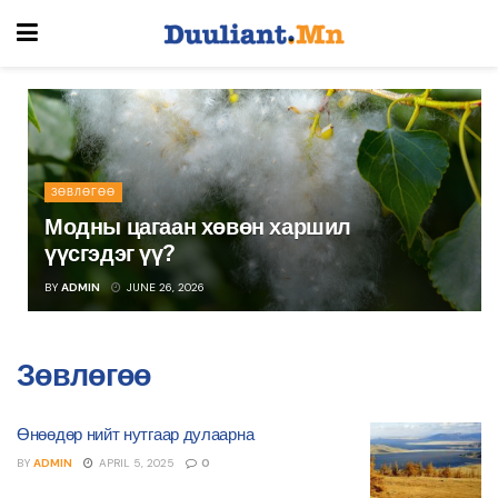
ЗӨВЛӨГӨӨ
Модны цагаан хөвөн харшил
үүсгэдэг үү?
BY
ADMIN
JUNE 26, 2026
Зөвлөгөө
Өнөөдөр нийт нутгаар дулаарна
BY
ADMIN
APRIL 5, 2025
0