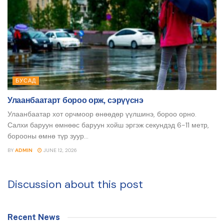
БУСАД
Улаанбаатарт бороо орж, сэрүүснэ
Улаанбаатар хот орчмоор өнөөдөр үүлшинэ, бороо орно.
Салхи баруун өмнөөс баруун хойш эргэж секундэд 6-11 метр,
борооны өмнө түр зуур...
BY
ADMIN
JUNE 12, 2026
Discussion about this post
Recent News