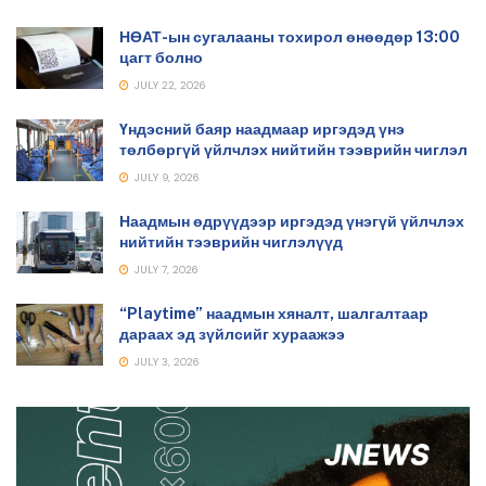
НӨАТ-ын сугалааны тохирол өнөөдөр 13:00
цагт болно
JULY 22, 2026
Үндэсний баяр наадмаар иргэдэд үнэ
төлбөргүй үйлчлэх нийтийн тээврийн чиглэл
JULY 9, 2026
Наадмын өдрүүдээр иргэдэд үнэгүй үйлчлэх
нийтийн тээврийн чиглэлүүд
JULY 7, 2026
“Playtime” наадмын хяналт, шалгалтаар
дараах эд зүйлсийг хураажээ
JULY 3, 2026