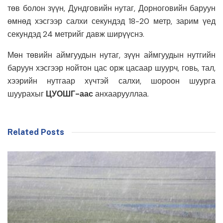
төв болон зүүн, Дундговийн нутаг, Дорноговийн баруун
өмнөд хэсгээр салхи секундэд 18-20 метр, зарим үед
секундэд 24 метрийг давж ширүүснэ.
Мөн төвийн аймгуудын нутаг, зүүн аймгуудын нутгийн
баруун хэсгээр нойтон цас орж цасаар шуурч, говь, тал,
хээрийн нутгаар хүчтэй салхи, шороон шуурга
шуурахыг
Ц
УОШГ-аас
анхаарууллаа.
Related Posts