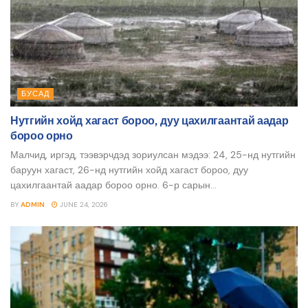
БУСАД
Нутгийн хойд хагаст бороо, дуу цахилгаантай аадар
бороо орно
Малчид, иргэд, тээвэрчдэд зориулсан мэдээ: 24, 25-нд нутгийн
баруун хагаст, 26-нд нутгийн хойд хагаст бороо, дуу
цахилгаантай аадар бороо орно. 6-р сарын...
BY
ADMIN
JUNE 24, 2026