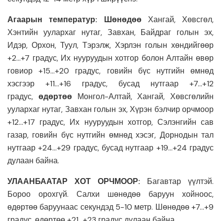
Агаарын температур: Шөнөдөө
Хангай, Хөвсгөл,
Хэнтийн уулархаг нутаг, Завхан, Байдраг голын эх,
Идэр, Орхон, Туул, Тэрэлж, Хэрлэн голын хөндийгөөр
+2…+7 градус, Их нууруудын хотгор болон Алтайн өвөр
говиор +15…+20 градус, говийн бүс нутгийн өмнөд
хэсгээр +11…+16 градус, бусад нутгаар +7…+12
градус,
өдөртөө
Монгол-Алтай, Хангай, Хөвсгөлийн
уулархаг нутаг, Завхан голын эх, Хүрэн бэлчир орчмоор
+12…+17 градус, Их нууруудын хотгор, Сэлэнгийн сав
газар, говийн бүс нутгийн өмнөд хэсэг, Дорнодын тал
нутгаар +24…+29 градус, бусад нутгаар +19…+24 градус
дулаан байна.
УЛААНБААТАР ХОТ ОРЧМООР:
Багавтар үүлтэй.
Бороо орохгүй. Салхи шөнөдөө баруун хойноос,
өдөртөө баруунаас секундэд 5-10 метр. Шөнөдөө +7…+9
градус, өдөртөө +21…+23 градус дулаан байна.