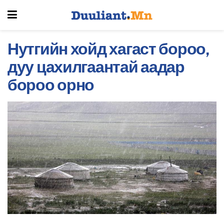
Нутгийн хойд хагаст бороо,
дуу цахилгаантай аадар
бороо орно