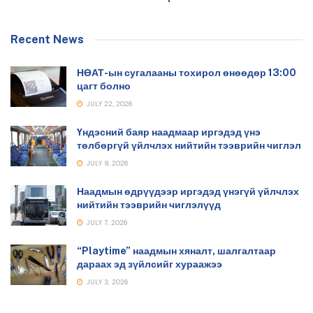
Recent News
НӨАТ-ын сугалааны тохирол өнөөдөр 13:00
цагт болно
JULY 22, 2026
Үндэсний баяр наадмаар иргэдэд үнэ
төлбөргүй үйлчлэх нийтийн тээврийн чиглэл
JULY 9, 2026
Наадмын өдрүүдээр иргэдэд үнэгүй үйлчлэх
нийтийн тээврийн чиглэлүүд
JULY 7, 2026
“Playtime” наадмын хяналт, шалгалтаар
дараах эд зүйлсийг хураажээ
JULY 3, 2026