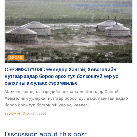
БУСАД
СЭРЭМЖЛҮҮЛЭГ: Өнөөдөр Хангай, Хөвсгөлийн
нутгаар аадар бороо орох тул болзошгүй үер ус,
салхины аюулаас сэрэмжилье
Малчид, иргэд, тээвэрчдийн анхааралд: Өнөөдөр Хангай,
Хөвсгөлийн уулархаг нутгаар бороо, дуу цахилгаантай аадар
бороо орох тул болзошгүй үер ус, нөөлөг...
BY
ADMIN
JUNE 11, 2026
Discussion about this post