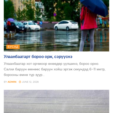
БУСАД
Улаанбаатарт бороо орж, сэрүүснэ
Улаанбаатар хот орчмоор өнөөдөр үүлшинэ, бороо орно.
Салхи баруун өмнөөс баруун хойш эргэж секундэд 6-11 метр,
борооны өмнө түр зуур...
BY
ADMIN
JUNE 12, 2026