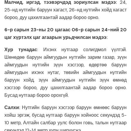
Малчид, иргэд, тээвэрчдэд зориулсан мэдээ:
24,
25-нд нутгийн баруун хагаст, 26-нд нутгийн хойд хагаст
бороо, дуу цахилгаантай аадар бороо орно.
6-р сарын 23-ны 20 цагаас 06-р сарын 24-ний 20
цаг хүртэлх цаг агаарын урьдчилсан мэдээ:
Хур тунадас
: Ихэнх нутгаар солигдмол үүлтэй.
Шөнөдөө баруун аймгуудын нутгийн зарим газар, зүүн
аймгуудын нутгийн зүүн хэсгээр, өдөртөө баруун
аймгуудын ихэнх нутаг, төвийн аймгуудын нутгийн
баруун хойд, зүүн аймгуудын нутгийн зүүн өмнөд
хэсгээр бороо, дуу цахилгаантай аадар бороо орно.
Бусад нутгаар бороо орохгүй.
Салхи:
Нутгийн баруун хэсгээр баруун өмнөөс баруун
хойш эргэж, бусад нутгаар баруун хойноос секундэд 5-
10 метр, Алтайн салбар уулс болон говь, талын нутгаар
секундэд 12-14 метр хүрч ширүүснэ.