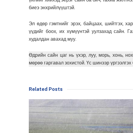
биеэ энхрийлүүштэй.
Эл өдөр гэмтнийг эрэх, байцаах, шийтгэх, ха
үүдийг боох, их хүмүүнтэй уулзахад сайн. Га
худалдан авахад муу.
Өдрийн сайн цаг нь үхэр, луу, морь, хонь, но
мөрөө гаргавал зохистой. Үс шинээр үргээлгэх
Related Posts