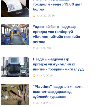
тохирол өнөөдөр 13:00 цагт
болно
JULY 22, 2026
Үндэсний баяр наадмаар
иргэдэд үнэ төлбөргүй
үйлчлэх нийтийн тээврийн
чиглэл
JULY 9, 2026
Наадмын өдрүүдээр
иргэдэд үнэгүй үйлчлэх
нийтийн тээврийн чиглэлүүд
JULY 7, 2026
“Playtime” наадмын хяналт,
шалгалтаар дараах эд
зүйлсийг хураажээ
JULY 3, 2026