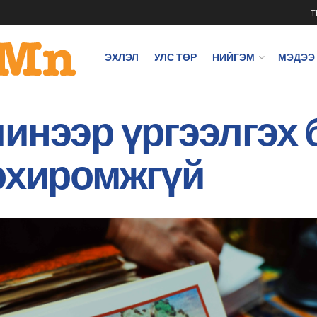
T
ЭХЛЭЛ
УЛС ТӨР
НИЙГЭМ
МЭДЭЭ
инээр үргээлгэх
охиромжгүй