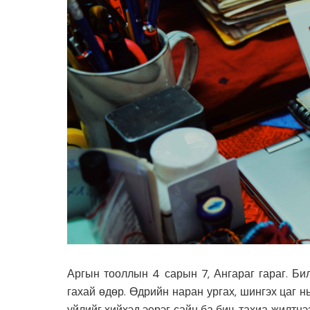
Аргын тооллын 4 сарын 7, Ангараг гараг. Бил
гахай өдөр. Өдрийн наран ургах, шингэх цаг нь
үйлийг хийхэд эерэг сайн ба бич, тахиа жилтн