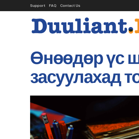
Support
FAQ
Contact Us
Өнөөдөр үс ш
засуулахад т