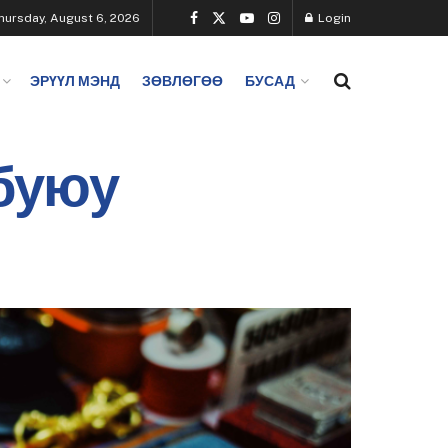
hursday, August 6, 2026
Login
ЭРҮҮЛ МЭНД
ЗӨВЛӨГӨӨ
БУСАД
 буюу