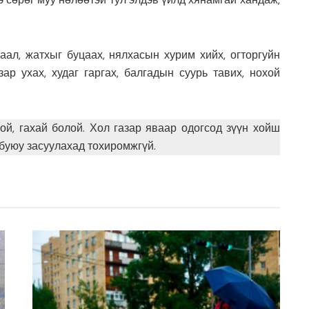
раал, жатхыг буцаах, нялхасын хурим хийх, огторгуйн
зар ухах, худаг гаргах, балгадын суурь тавих, нохой
хой, гахай болой. Хол газар яваар одогсод зүүн хойш
 буюу засуулахад тохиромжгүй.