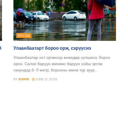
БУСАД
й
Улаанбаатарт бороо орж, сэрүүснэ
Улаанбаатар хот орчмоор өнөөдөр үүлшинэ, бороо
орно. Салхи баруун өмнөөс баруун хойш эргэж
секундэд 6-11 метр, борооны өмнө түр зуур...
BY
ADMIN
JUNE 12, 2026