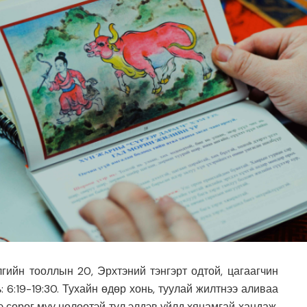
гийн тооллын 20, Эрхтэний тэнгэрт одтой, цагаагчин
: 6:19-19:30. Тухайн өдөр хонь, туулай жилтнээ аливаа
ээ сөрөг муу нөлөөтэй тул элдэв үйлд хянамгай хандаж,