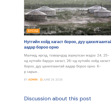
БУСАД
Нутгийн хойд хагаст бороо, дуу цахилгаанта
аадар бороо орно
Малчид, иргэд, тээвэрчдэд зориулсан мэдээ: 24, 25-
нд нутгийн баруун хагаст, 26-нд нутгийн хойд хагаст
бороо, дуу цахилгаантай аадар бороо орно. 6-
р сарын...
BY
ADMIN
JUNE 24, 2026
Discussion about this post