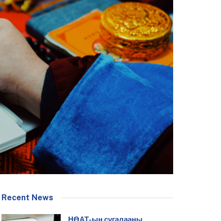
Recent News
НӨАТ-ын сугалааны