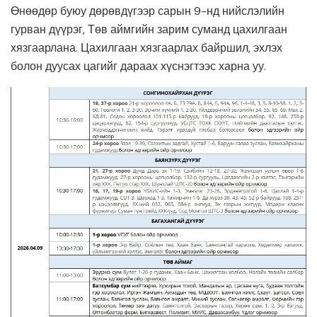
Өнөөдөр буюу дөрөвдүгээр сарын 9-нд нийслэлийн
гурван дүүрэг, Төв аймгийн зарим суманд цахилгаан
хязгаарлана. Цахилгаан хязгаарлах байршил, эхлэх
болон дуусах цагийг дараах хүснэгтээс харна уу.