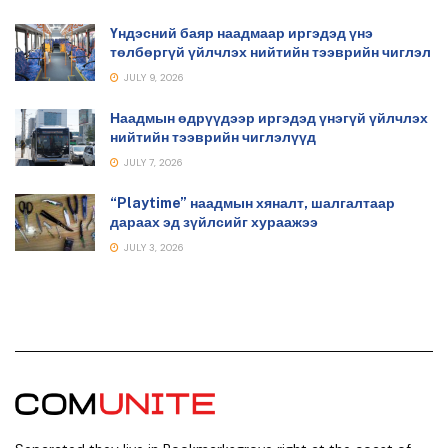
Үндэсний баяр наадмаар иргэдэд үнэ
төлбөргүй үйлчлэх нийтийн тээврийн чиглэл
JULY 9, 2026
Наадмын өдрүүдээр иргэдэд үнэгүй үйлчлэх
нийтийн тээврийн чиглэлүүд
JULY 7, 2026
“Playtime” наадмын хяналт, шалгалтаар
дараах эд зүйлсийг хураажээ
JULY 3, 2026