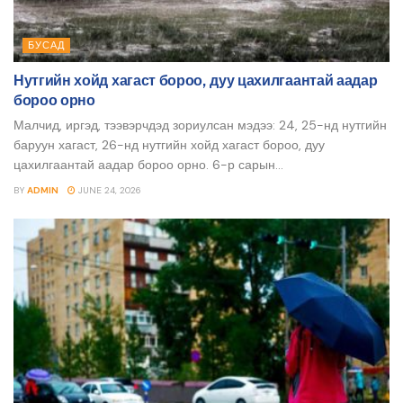
БУСАД
Нутгийн хойд хагаст бороо, дуу цахилгаантай аадар
бороо орно
Малчид, иргэд, тээвэрчдэд зориулсан мэдээ: 24, 25-нд нутгийн
баруун хагаст, 26-нд нутгийн хойд хагаст бороо, дуу
цахилгаантай аадар бороо орно. 6-р сарын...
BY
ADMIN
JUNE 24, 2026