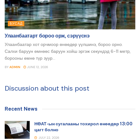
БУСАД
Улаанбаатарт бороо орж, сэрүүснэ
Улаанбаатар хот орчмоор өнөөдөр үүлшинэ, бороо орно.
Салхи баруун өмнөөс баруун хойш эргэж секундэд 6-11 метр,
борооны өмнө түр зуур...
BY
ADMIN
JUNE 12, 2026
Discussion about this post
Recent News
НӨАТ-ын сугалааны тохирол өнөөдөр 13:00
цагт болно
JULY 22, 2026