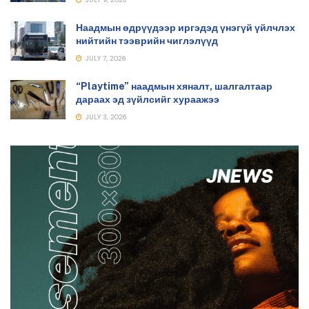
Наадмын өдрүүдээр иргэдэд үнэгүй үйлчлэх
нийтийн тээврийн чиглэлүүд
JULY 7, 2026
“Playtime” наадмын хяналт, шалгалтаар
дараах эд зүйлсийг хураажээ
JULY 3, 2026