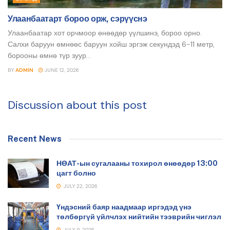
Улаанбаатарт бороо орж, сэрүүснэ
Улаанбаатар хот орчмоор өнөөдөр үүлшинэ, бороо орно.
Салхи баруун өмнөөс баруун хойш эргэж секундэд 6-11 метр,
борооны өмнө түр зуур...
BY
ADMIN
JUNE 12, 2026
Discussion about this post
Recent News
НӨАТ-ын сугалааны тохирол өнөөдөр 13:00
цагт болно
JULY 22, 2026
Үндэсний баяр наадмаар иргэдэд үнэ
төлбөргүй үйлчлэх нийтийн тээврийн чиглэл
JULY 9, 2026