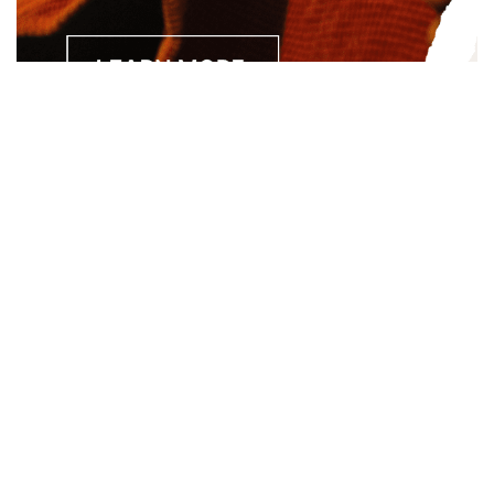
Separated they live in Bookmarksgrove right at the coast of
the Semantics, a large language ocean. A small river named
Duden.
About
About Us
Site Map