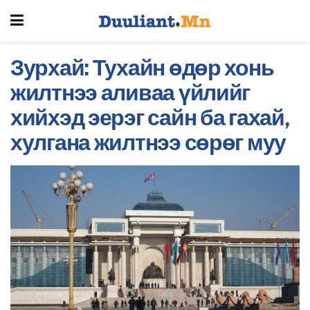
Зурхай: Тухайн өдөр хонь
жилтнээ аливаа үйлийг
хийхэд эерэг сайн ба гахай,
хулгана жилтнээ сөрөг муу