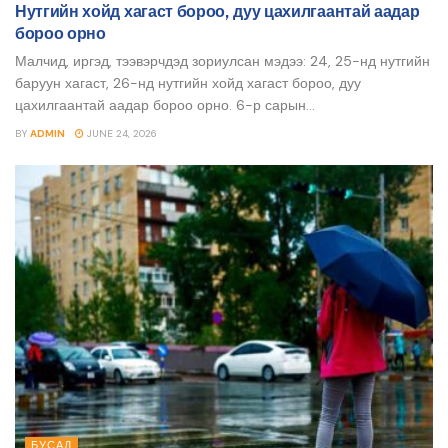
Нутгийн хойд хагаст бороо, дуу цахилгаантай аадар
бороо орно
Малчид, иргэд, тээвэрчдэд зориулсан мэдээ: 24, 25-нд нутгийн
баруун хагаст, 26-нд нутгийн хойд хагаст бороо, дуу
цахилгаантай аадар бороо орно. 6-р сарын...
BY
ADMIN
JUNE 24, 2026
БУСАД