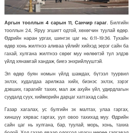
Аргын тооллын 4 сарын 11, Санчир гараг.
Билгийн
тооллын 24, Яруу эгшигт одтой, хөхөгчин туулай өдөр.
Өдрийн наран ургах, шингэх цаг нь: 6:11-19:36. Тухайн
өдөр хонь жилтнээ аливаа үйлийг хийхэд эерэг сайн ба
гахай, хулгана жилтнээ сөрөг муу нөлөөтэй тул элдэв
үйлд хянамгай хандаж, биеэ энхрийлүүштэй.
Эл өдөр буян номын үйлд шамдах, бүтээл туурвил
эхлэх, худалдаа арилжаа хийх, бизнэс эхлэх, зэрэг
дэвших, гарагийг тахих, мал аж ахуйн үйл, удирдлагын
суудалд суух, хийморийн дарцаг хатгахад сайн.
Газар хагалах, ус булгийн эх малтах, улаа гаргах,
хиншүү хярвас гаргах, уул овоо тахихад муу. Өдрийн
сайн цаг нь хулгана, бар, туулай, морь, хонь, тахиа
болой. Хол газар яваар одогсод урагш мөрөө гаргавал