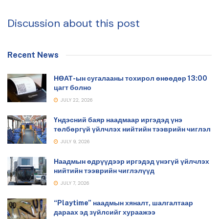
Discussion about this post
Recent News
НӨАТ-ын сугалааны тохирол өнөөдөр 13:00
цагт болно
JULY 22, 2026
Үндэсний баяр наадмаар иргэдэд үнэ
төлбөргүй үйлчлэх нийтийн тээврийн чиглэл
JULY 9, 2026
Наадмын өдрүүдээр иргэдэд үнэгүй үйлчлэх
нийтийн тээврийн чиглэлүүд
JULY 7, 2026
“Playtime” наадмын хяналт, шалгалтаар
дараах эд зүйлсийг хураажээ