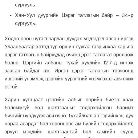
сургууль
Хан-Уул дүүргийн Цэрэг татлагын байр – 34-р
сургууль.
Хөдөө орон нутагт зарлан дуудах мэдэгдэл авсан иргэд
Улаанбаатар хотод түр оршин суугаа газрынхаа харьяа
цэрэг татлагын байруудад очиж цэрэг татлагат оролцож
болно. Цэргийн албаны тухай хуулийн 12.7-д ингэж
заасан байдаг аж. Иргэн цэрэг татлагын товчоонд
иргэний үнэмлэх, цэргийн үүрэгтний үнэмлэхээ авч очих
ёстой.
Харин хугацаат цэргийн албыг өөрийн биеэр хаах
боломжгүй бол шалтгааныг тодорхойлсон баримт
бичгийг бүрдүүлж авч очно. Тухайлбал ар гэрийнхэн, дүү
нараа асардаг бол хорооноос ам бүлийн тодорхойлолт,
эрүүл мэндийн шалтгаантай бол хамгийн сүүлд