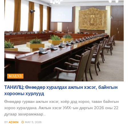
МЭДЭЭ
ТАНИЛЦ: Өнөөдөр хуралдах ажлын хэсэг, байнгын
хорооны хурлууд
Өнөөдөр гурван ажлын хэсэг, хоёр дэд хороо, таван байнгын
хороо хуралдана. Ажлын хэсэг УИХ-ын даргын 2026 оны 22
дугаар захирамжаар...
BY
ADMIN
MAY 5, 2026