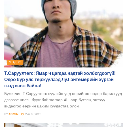
МЭДЭЭ
Т.Саруултөгс: Ямар ч цагдаа надтай холбогдоогүй!
Одоо бүр улс төржүүлээд Лу.Гантөмөрийн хүргэн
гээд сэвж байна!
Бүжигчин Т.Саруултөгс сүүлийн үед өөрийгөө өндөр барилгууд
дээрээс нисэн бууж байгаагаар AI- аар бүтээж, энэхүү
видеогоо өөрийн цахим хуудастаа олон...
BY
ADMIN
MAY 5, 2026