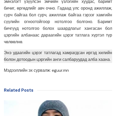
эмнэлэгт үзүүлсэн эмчийн үзлэгийн хуудас, баримт
бичиг, өргөдлийг авч очно. Гадаад улс оронд ажиллаж,
сурч байгаа бол сурч, ажиллаж байгаа гэрээг хамгийн
сүүлийн огноотойгоор нотолгоо болгоно. Баримт
бичгүүд нотолгоо болох шаардлагыг хангасан бол
цэргийн албанаас дараагийн цэрэг татлага хүртэл түр
чөлөөлнө.
Энэ удаагийн цэрэг татлагад хамрагдсан иргэд хилийн
болон дотоодын цэргийн анги салбаруудад алба хаана.
Мэдээллийн эх сурвалж: eguur.mn
Related Posts