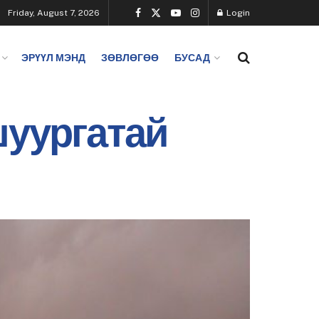
Friday, August 7, 2026
Login
ЭРҮҮЛ МЭНД
ЗӨВЛӨГӨӨ
БУСАД
шуургатай