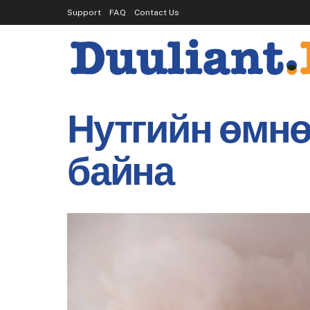
Support
FAQ
Contact Us
Нутгийн өмнө
байна