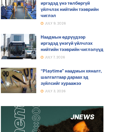
иргэдэд үнэ төлбөргүй
үйлчлэх нийтийн тээврийн
чиглэл
JULY 9, 2026
Наадмын өдрүүдээр
иргэдэд үнэгүй үйлчлэх
нийтийн тээврийн чиглэлүүд
JULY 7, 2026
“Playtime” наадмын хяналт,
шалгалтаар дараах эд
зүйлсийг хураажээ
JULY 3, 2026