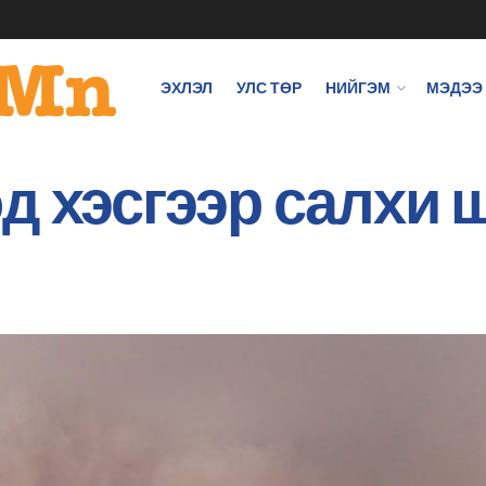
ЭХЛЭЛ
УЛС ТӨР
НИЙГЭМ
МЭДЭЭ
д хэсгээр салхи 