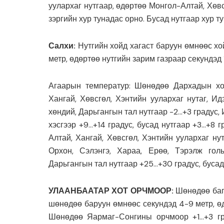
уулархаг нутгаар, өдөртөө Монгол-Алтай, Хөвс
зэргийн хур тунадас орно. Бусад нутгаар хур т
Салхи:
Нутгийн хойд хагаст баруун өмнөөс хо
метр, өдөртөө нутгийн зарим газраар секундэд 
Агаарын температур: Шөнөдөө Дархадын хот
Хангай, Хөвсгөл, Хэнтийн уулархаг нутаг, Идэ
хөндий, Дарьгангын тал нутгаар -2…+3 градус,
хэсгээр +9…+14 градус, бусад нутгаар +3…+8 г
Алтай, Хангай, Хөвсгөл, Хэнтийн уулархаг нут
Орхон, Сэлэнгэ, Хараа, Ерөө, Тэрэлж гол
Дарьгангын тал нутгаар +25…+30 градус, бусад
УЛААНБААТАР ХОТ ОРЧМООР:
Шөнөдөө баг
шөнөдөө баруун өмнөөс секундэд 4-9 метр, өд
Шөнөдөө Яармаг-Сонгины орчмоор +1…+3 гра