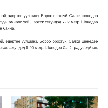
тэй, өдөртөө үүлшинэ. Бороо орохгүй. Салхи шөнөдөө
руун өмнөөс хойш эргэж секундэд 7-12 метр. Шөнөдөө
н байна.
эй, өдөртөө үүлшинэ. Бороо орохгүй. Салхи шөнөдөө
гэж секундэд 5-10 метр. Шөнөдөө 0…-2 градус хүйтэн,