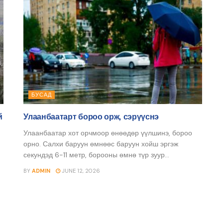
БУСАД
й
Улаанбаатарт бороо орж, сэрүүснэ
Улаанбаатар хот орчмоор өнөөдөр үүлшинэ, бороо
орно. Салхи баруун өмнөөс баруун хойш эргэж
секундэд 6-11 метр, борооны өмнө түр зуур...
BY
ADMIN
JUNE 12, 2026