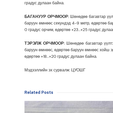
градус дулаан байна.
БАГАНУУР ОРЧМООР:
Шөнөдөө багавтар үүл
баруун өмнөөс секундэд 4-9 метр, өдөртөө ба
0 градус орчим, өдөртөө +23…+25 градус дулаа
ТЭРЭЛЖ ОРЧМООР:
Шөнөдөө багавтар үүлт
баруун өмнөөс, өдөртөө баруун өмнөөс хойш эр
өдөртөө +18…+20 градус дулаан байна.
Мэдээллийн эх сурвалж: ЦУОШГ
Related Posts