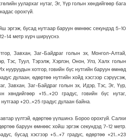
гөлийн уулархаг нутаг, Эг, Үүр голын хөндийгөөр бага
унадас орохгүй.
йш эргэж, бусад нутгаар баруун өмнөөс секундэд 5-10
12-14 метр хүрч ширүүснэ.
гор, Завхан, Заг-Байдраг голын эх, Монгол-Алтай,
р, Тэс, Туул, Тэрэлж, Хэрлэн, Онон, Улз, Халх голын
 Их нууруудын хотгор, говийн бүс нутгийн баруун өмнөд
радус дулаан, өдөртөө нутгийн хойд хэсгээр сэрүүсэж,
аг, Завхан, Заг-Байдраг голын эх, Идэр, Тэс, Эг, Үүр,
ын хөндийгөөр +15…+20 градус, говийн бүс нутаг,
 нутгаар +20…+25 градус дулаан байна.
автар үүлтэй, өдөртөө үүлшинэ. Бороо орохгүй. Салхи
өртөө баруун өмнөөс хойш эргэж секундэд 7-12 метр.
дус, бусад хэсгээр +5…+7 градус, өдөртөө +21…+23