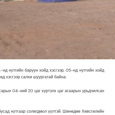
-нд нутгийн баруун хойд хэсгээр, 05-нд нутгийн хойд
нөд хэсгээр салхи шуургатай байна.
арын 04-ний 20 цаг хүртэлх цаг агаарын урьдчилсан
 бусад нутгаар солигдмол үүлтэй. Шөнөдөө Хөвсгөлийн