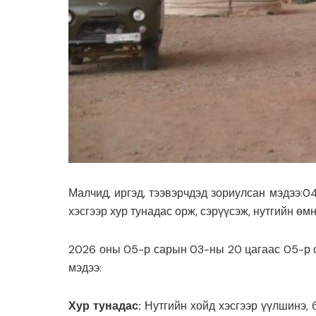
Малчид, иргэд, тээвэрчдэд зориулсан мэдээ:04
хэсгээр хур тунадас орж, сэрүүсэж, нутгийн өм
2026 оны 05-р сарын 03-ны 20 цагаас 05-р с
мэдээ:
Хур тунадас:
Нутгийн хойд хэсгээр үүлшинэ,