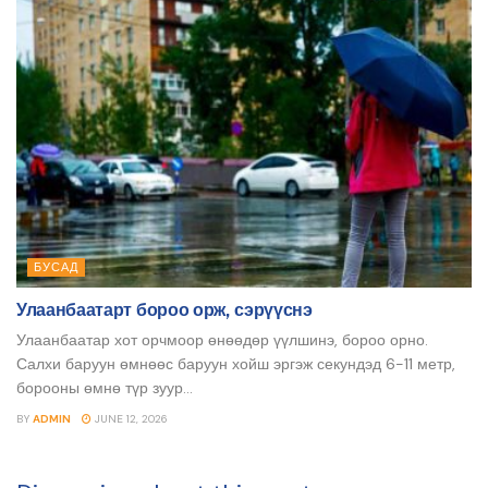
БУСАД
Улаанбаатарт бороо орж, сэрүүснэ
Улаанбаатар хот орчмоор өнөөдөр үүлшинэ, бороо орно.
Салхи баруун өмнөөс баруун хойш эргэж секундэд 6-11 метр,
борооны өмнө түр зуур...
BY
ADMIN
JUNE 12, 2026