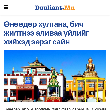
Өнөөдөр хулгана, бич
жилтнээ аливаа үйлийг
хийхэд эерэг сайн
Өнөөдөр аргын тооллын тавдугаар сарын 18, Сумъяа