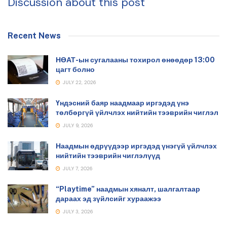
Discussion about this post
Recent News
НӨАТ-ын сугалааны тохирол өнөөдөр 13:00
цагт болно
JULY 22, 2026
Үндэсний баяр наадмаар иргэдэд үнэ
төлбөргүй үйлчлэх нийтийн тээврийн чиглэл
JULY 9, 2026
Наадмын өдрүүдээр иргэдэд үнэгүй үйлчлэх
нийтийн тээврийн чиглэлүүд
JULY 7, 2026
“Playtime” наадмын хяналт, шалгалтаар
дараах эд зүйлсийг хураажээ
JULY 3, 2026