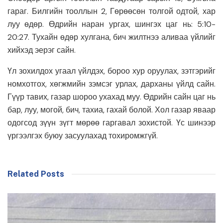
гараг. Билгийн тооллын 2, Гөрөөсөн толгой одтой, хар
луу өдөр. Өдрийн наран ургах, шингэх цаг нь: 5:10-
20:27. Тухайн өдөр хулгана, бич жилтнээ аливаа үйлийг
хийхэд эерэг сайн.
Үл зохилдох угаал үйлдэх, бороо хур оруулах, зэтгэрийг
номхотгох, хөгжмийн зэмсэг урлах, дарханы үйлд сайн.
Гүүр тавих, газар шороо ухахад муу. Өдрийн сайн цаг нь
бар, луу, могой, бич, тахиа, гахай болой. Хол газар яваар
одогсод зүүн зүгт мөрөө гаргавал зохистой. Үс шинээр
үргээлгэх буюу засуулахад тохиромжгүй.
Related Posts