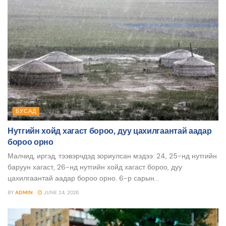
БУСАД
Нутгийн хойд хагаст бороо, дуу цахилгаантай аадар
бороо орно
Малчид, иргэд, тээвэрчдэд зориулсан мэдээ: 24, 25-нд нутгийн
баруун хагаст, 26-нд нутгийн хойд хагаст бороо, дуу
цахилгаантай аадар бороо орно. 6-р сарын...
BY
ADMIN
JUNE 24, 2026