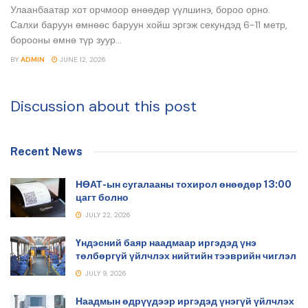
Улаанбаатар хот орчмоор өнөөдөр үүлшинэ, бороо орно.
Салхи баруун өмнөөс баруун хойш эргэж секундэд 6-11 метр,
борооны өмнө түр зуур...
BY
ADMIN
JUNE 12, 2026
Discussion about this post
Recent News
НӨАТ-ын сугалааны тохирол өнөөдөр 13:00
цагт болно
JULY 22, 2026
Үндэсний баяр наадмаар иргэдэд үнэ
төлбөргүй үйлчлэх нийтийн тээврийн чиглэл
JULY 9, 2026
Наадмын өдрүүдээр иргэдэд үнэгүй үйлчлэх