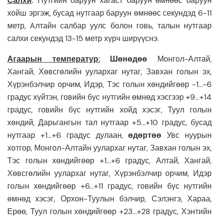
Салхи
:
Нутгийн баруун хагаст баруун өмнөөс баруун
хойш эргэж, бусад нутгаар баруун өмнөөс секундэд 6-11
метр, Aлтайн салбар уулс болон говь, талын нутгаар
салхи секундэд 13-15 метр хүрч ширүүснэ.
Агаарын температур:
Шөнөдөө
Монгол-Алтай,
Хангай, Хөвсгөлийн уулархаг нутаг, Завхан голын эх,
Хүрэнбэлчир орчим, Идэр, Тэс голын хөндийгөөр -1…-6
градус хүйтэн, говийн бүс нутгийн өмнөд хэсгээр +9…+14
градус, говийн бүс нутгийн хойд хэсэг, Туул голын
хөндий, Дарьгангын тал нутгаар +5…+10 градус, бусад
нутгаар +1…+6 градус дулаан,
өдөртөө
Увс нуурын
хотгор, Монгол-Алтайн уулархаг нутаг, Завхан голын эх,
Тэс голын хөндийгөөр +1…+6 градус, Алтай, Хангай,
Хөвсгөлийн уулархаг нутаг, Хүрэнбэлчир орчим, Идэр
голын хөндийгөөр +6…+11 градус, говийн бүс нутгийн
өмнөд хэсэг, Орхон-Туулын бэлчир, Сэлэнгэ, Хараа,
Ерөө, Туул голын хөндийгөөр +23…+28 градус, Хэнтийн