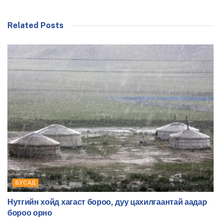
Related Posts
БУСАД
Нутгийн хойд хагаст бороо, дуу цахилгаантай аадар
бороо орно