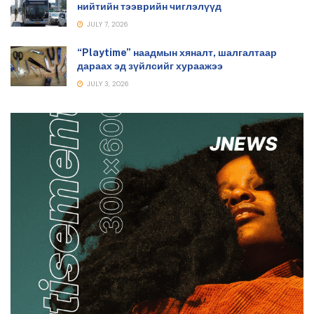
нийтийн тээврийн чиглэлүүд
JULY 7, 2026
“Playtime” наадмын хяналт, шалгалтаар
дараах эд зүйлсийг хураажээ
JULY 3, 2026