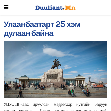
Улаанбаатарт 25 хэм
дулаан байна
УЦУОШГ-аас ирүүлсэн мэдээгээр нутгийн баруун
хагаст үүлэрхэг, бусад нутгаар солигдмол үүлтэй.