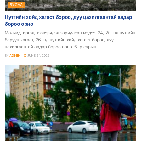
БУСАД
Нутгийн хойд хагаст бороо, дуу цахилгаантай аадар
бороо орно
Малчид, иргэд, тээвэрчдэд зориулсан мэдээ: 24, 25-нд нутгийн
баруун хагаст, 26-нд нутгийн хойд хагаст бороо, дуу
цахилгаантай аадар бороо орно. 6-р сарын...
BY
ADMIN
JUNE 24, 2026