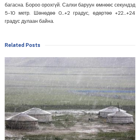
багасна. Бороо орохгүй. Салхи баруун өмнөөс секундэд
5-10 метр. Шөнөдөө 0…+2 градус, өдөртөө +22…+24
градус дулаан байна.
Related Posts