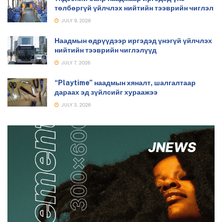
төлбөргүй үйлчлэх нийтийн тээврийн чиглэл
JULY 9, 2026
Наадмын өдрүүдээр иргэдэд үнэгүй үйлчлэх
нийтийн тээврийн чиглэлүүд
JULY 7, 2026
“Playtime” наадмын хяналт, шалгалтаар
дараах эд зүйлсийг хураажээ
JULY 3, 2026