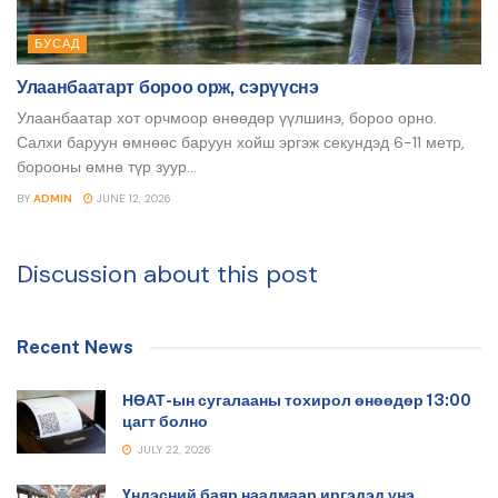
БУСАД
Улаанбаатарт бороо орж, сэрүүснэ
Улаанбаатар хот орчмоор өнөөдөр үүлшинэ, бороо орно.
Салхи баруун өмнөөс баруун хойш эргэж секундэд 6-11 метр,
борооны өмнө түр зуур...
BY
ADMIN
JUNE 12, 2026
Discussion about this post
Recent News
НӨАТ-ын сугалааны тохирол өнөөдөр 13:00
цагт болно
JULY 22, 2026
Үндэсний баяр наадмаар иргэдэд үнэ