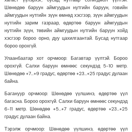
Шөнөдөө баруун аймгуудын нутгийн баруун, говийн
аймгуудын нутгийн зүүн өмнөд хэсгээр, зүүн аймгуудын
нутгийн зарим газраар, өдөртөө баруун аймгуудын
нутгийн зүүн, төвийн аймгуудын нутгийн баруун хойд
хэсгээр бороо орно, дуу цахилгаантай. Бусад нутгаар
бороо орохгүй.
Улаанбаатар хот орчмоор: Багавтар үүлтэй. Бороо
орохгүй. Салхи баруун өмнөөс секундэд 5-10 метр.
Шөнөдөө +7…+9 градус, өдөртөө +23…+25 градус дулаан
байна.
Багануур орчмоор: Шөнөдөө үүлшинэ, өдөртөө үүл
багасна. Бороо орохгүй. Салхи баруун өмнөөс секундэд
6-11 метр. Шөнөдөө +5…+7 градус, өдөртөө +23…+25
градус дулаан байна.
Тэрэлж орчмоор: Шөнөдөө үүлшинэ, өдөртөө үүл