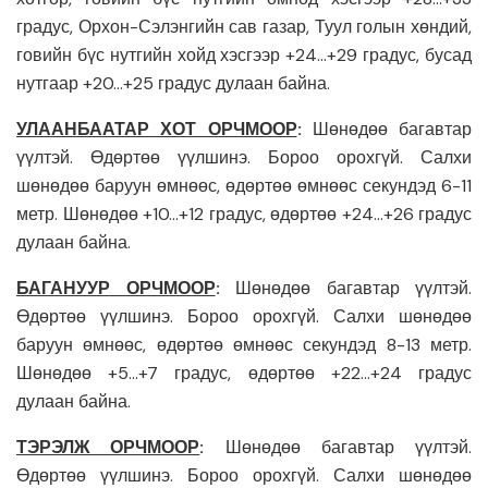
градус, Орхон-Сэлэнгийн сав газар, Туул голын хөндий,
говийн бүс нутгийн хойд хэсгээр +24…+29 градус, бусад
нутгаар +20…+25 градус дулаан байна.
УЛААНБААТАР ХОТ ОРЧМООР
:
Шөнөдөө багавтар
үүлтэй. Өдөртөө үүлшинэ. Бороо орохгүй. Салхи
шөнөдөө баруун өмнөөс, өдөртөө өмнөөс секундэд 6-11
метр. Шөнөдөө +10…+12 градус, өдөртөө +24…+26 градус
дулаан байна.
БАГАНУУР ОРЧМООР
:
Шөнөдөө багавтар үүлтэй.
Өдөртөө үүлшинэ. Бороо орохгүй. Салхи шөнөдөө
баруун өмнөөс, өдөртөө өмнөөс секундэд 8-13 метр.
Шөнөдөө +5…+7 градус, өдөртөө +22…+24 градус
дулаан байна.
ТЭРЭЛЖ ОРЧМООР
:
Шөнөдөө багавтар үүлтэй.
Өдөртөө үүлшинэ. Бороо орохгүй. Салхи шөнөдөө