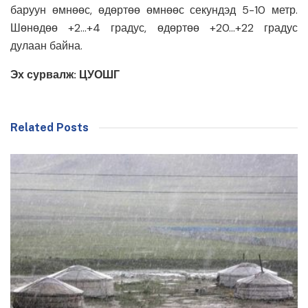
баруун өмнөөс, өдөртөө өмнөөс секундэд 5-10 метр.
Шөнөдөө +2…+4 градус, өдөртөө +20…+22 градус
дулаан байна.
Эх сурвалж: ЦУОШГ
Related Posts