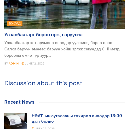
БУСАД
Улаанбаатарт бороо орж, сэрүүснэ
Улаанбаатар хот орчмоор өнөөдөр үүлшинэ, бороо орно.
Салхи баруун өмнөөс баруун хойш эргэж секундэд 6-11 метр,
борооны өмнө түр зуур...
BY
ADMIN
JUNE 12, 2026
Discussion about this post
Recent News
НӨАТ-ын сугалааны тохирол өнөөдөр 13:00
цагт болно
JULY 22, 2026