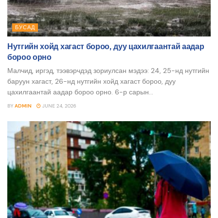
БУСАД
Нутгийн хойд хагаст бороо, дуу цахилгаантай аадар
бороо орно
Малчид, иргэд, тээвэрчдэд зориулсан мэдээ: 24, 25-нд нутгийн
баруун хагаст, 26-нд нутгийн хойд хагаст бороо, дуу
цахилгаантай аадар бороо орно. 6-р сарын...
BY
ADMIN
JUNE 24, 2026