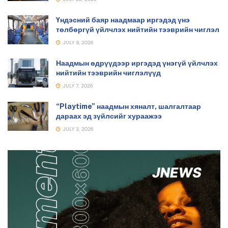
Үндэсний баяр наадмаар иргэдэд үнэ
төлбөргүй үйлчлэх нийтийн тээврийн чиглэл
JULY 9, 2026
Наадмын өдрүүдээр иргэдэд үнэгүй үйлчлэх
нийтийн тээврийн чиглэлүүд
JULY 7, 2026
“Playtime” наадмын хяналт, шалгалтаар
дараах эд зүйлсийг хураажээ
JULY 3, 2026