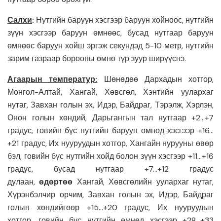
Салхи
:
Нутгийн баруун хэсгээр баруун хойноос, нутгийн
зүүн хэсгээр баруун өмнөөс, бусад нутгаар баруун
өмнөөс баруун хойш эргэж секундэд 5-10 метр, нутгийн
зарим газраар борооны өмнө түр зуур ширүүснэ.
Агаарын температур:
Шөнөдөө Дархадын хотгор,
Монгол-Алтай, Хангай, Хөвсгөл, Хэнтийн уулархаг
нутаг, Завхан голын эх, Идэр, Байдраг, Тэрэлж, Хэрлэн,
Онон голын хөндий, Дарьгангын тал нутгаар +2…+7
градус, говийн бүс нутгийн баруун өмнөд хэсгээр +16…
+21 градус, Их нууруудын хотгор, Хангайн нурууны өвөр
бэл, говийн бүс нутгийн хойд болон зүүн хэсгээр +11…+16
градус, бусад нутгаар +7…+12 градус
дулаан,
өдөртөө
Хангай, Хөвсгөлийн уулархаг нутаг,
Хүрэнбэлчир орчим, Завхан голын эх, Идэр, Байдраг
голын хөндийгөөр +15…+20 градус, Их нууруудын
хотгор, говийн бүс нутгийн өмнөд хэсгээр +28…+33