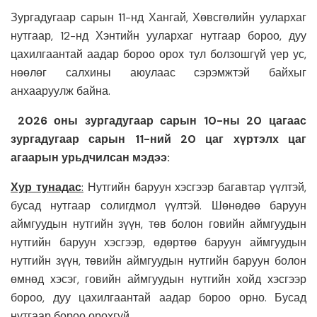
Зургадугаар сарын 11-нд Хангай, Хөвсгөлийн уулархаг
нутгаар, 12-нд Хэнтийн уулархаг нутгаар бороо, дуу
цахилгаантай аадар бороо орох тул болзошгүй үер ус,
нөөлөг салхины аюулаас сэрэмжтэй байхыг
анхааруулж байна.
2026 оны зургадугаар сарын 10-ны 20 цагаас
зургадугаар сарын 11-ний 20 цаг хүртэлх
цаг
агаарын урьдчилсан мэдээ:
Хур тунадас
:
Нутгийн баруун хэсгээр багавтар үүлтэй,
бусад нутгаар солигдмол үүлтэй. Шөнөдөө баруун
аймгуудын нутгийн зүүн, төв болон говийн аймгуудын
нутгийн баруун хэсгээр, өдөртөө баруун аймгуудын
нутгийн зүүн, төвийн аймгуудын нутгийн баруун болон
өмнөд хэсэг, говийн аймгуудын нутгийн хойд хэсгээр
бороо, дуу цахилгаантай аадар бороо орно. Бусад
нутгаар бороо орохгүй.