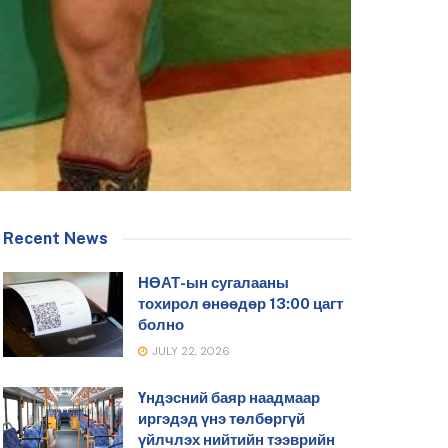
Recent News
НӨАТ-ын сугалааны
тохирол өнөөдөр 13:00 цагт
болно
JULY 22, 2026
Үндэсний баяр наадмаар
иргэдэд үнэ төлбөргүй
үйлчлэх нийтийн тээврийн