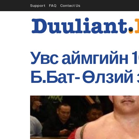
Support
FAQ
Contact Us
Увс аймгийн 
Б.Бат- Өлзий