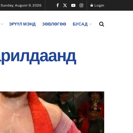
Sunday, August 9, 2026
Login
ЭРҮҮЛ МЭНД
ЗӨВЛӨГӨӨ
БУСАД
арилдаанд