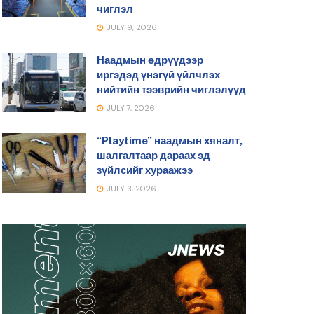
чиглэл
JULY 9, 2026
Наадмын өдрүүдээр
иргэдэд үнэгүй үйлчлэх
нийтийн тээврийн чиглэлүүд
JULY 7, 2026
“Playtime” наадмын хяналт,
шалгалтаар дараах эд
зүйлсийг хураажээ
JULY 3, 2026