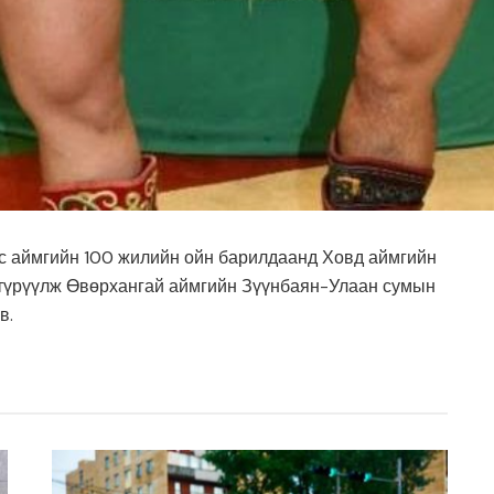
ус аймгийн 100 жилийн ойн барилдаанд Ховд аймгийн
 түрүүлж Өвөрхангай аймгийн Зүүнбаян-Улаан сумын
в.