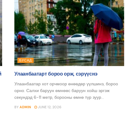
БУСАД
й
Улаанбаатарт бороо орж, сэрүүснэ
Улаанбаатар хот орчмоор өнөөдөр үүлшинэ, бороо
орно. Салхи баруун өмнөөс баруун хойш эргэж
секундэд 6-11 метр, борооны өмнө түр зуур...
BY
ADMIN
JUNE 12, 2026