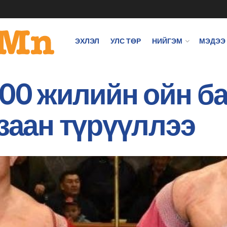
ЭХЛЭЛ
УЛС ТӨР
НИЙГЭМ
МЭДЭЭ
100 жилийн ойн б
 заан түрүүллээ