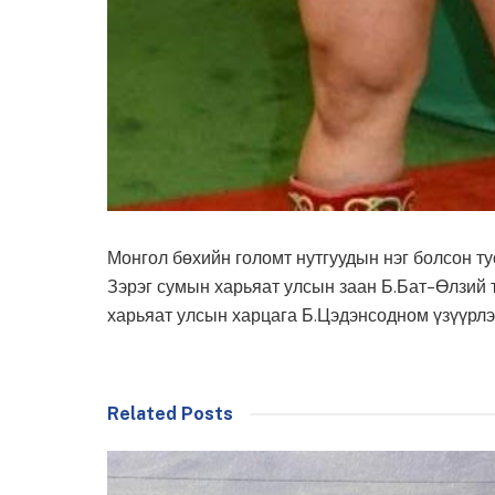
Монгол бөхийн голомт нутгуудын нэг болсон т
Зэрэг сумын харьяат улсын заан Б.Бат-Өлзий
харьяат улсын харцага Б.Цэдэнсодном үзүүрлэ
Related Posts