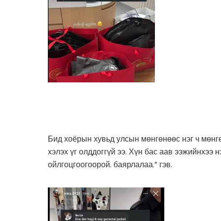
Бид хоёрын хувьд улсын мөнгөнөөс нэг ч мөнгө
хэлэх үг олддоггүй ээ. Хүн бас аав ээжийнхээ
ойлгоцгоогоорой. баярлалаа.” гэв.