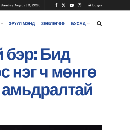
Sunday, August 9, 2026
Login
ЭРҮҮЛ МЭНД
ЗӨВЛӨГӨӨ
БУСАД
 бэр: Бид
 нэг ч мөнгө
 амьдралтай