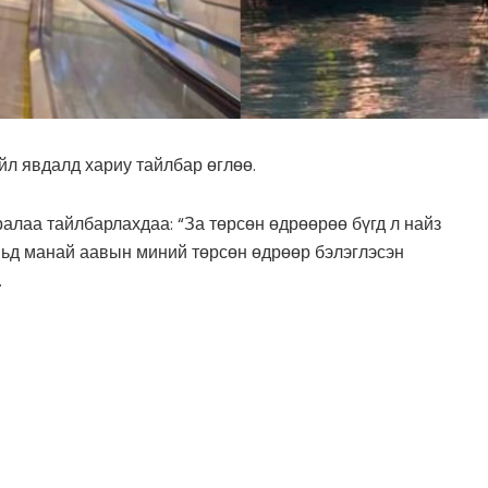
л явдалд хариу тайлбар өглөө.
алаа тайлбарлахдаа: “За төрсөн өдрөөрөө бүгд л найз
увьд манай аавын миний төрсөн өдрөөр бэлэглэсэн
.