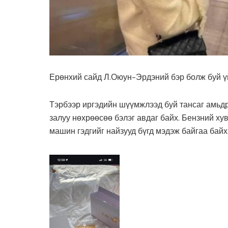
Ерөнхий сайд Л.Оюун-Эрдэний бэр болж буй үй
Тэрбээр иргэдийн шүүмжлээд буй тансаг амьдр
залуу нөхрөөсөө бэлэг авдаг байх. Бензний х
машин гэдгийг найзууд бүгд мэдэж байгаа байх