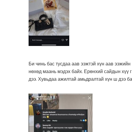
Би чинь бас тусдаа аав ээжтэй хүн аав ээжийн
нөхөд маань мэдэх байх. Ерөнхий сайдын хүү г
дээ. Хувьдаа ажилтай амьдралтай хүн ш дээ ба