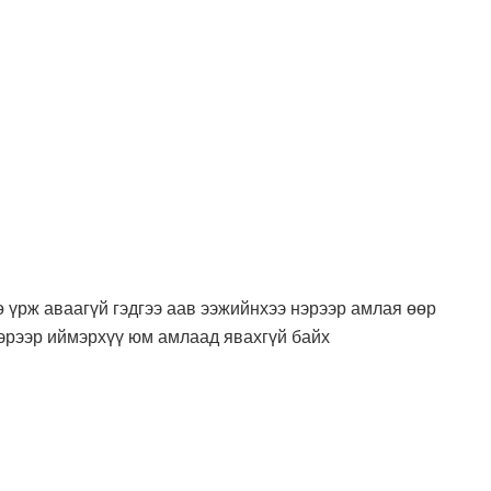
 үрж аваагүй гэдгээ аав ээжийнхээ нэрээр амлая өөр
 нэрээр иймэрхүү юм амлаад явахгүй байх