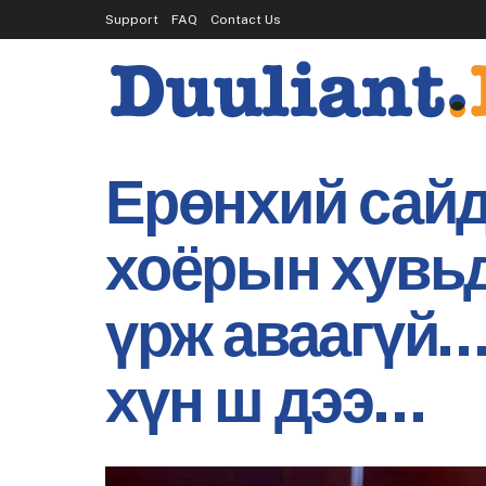
Support
FAQ
Contact Us
Ерөнхий сайд
хоёрын хувьд
үрж аваагүй
хүн ш дээ…