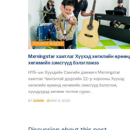
ОНЦЛОХ МЭДЭЭ
Mxrningstar хамтлаг Хүүхэд хөгжлийн өрөөн
хөгжмийн зэмсгүүд бэлэглэжээ
НҮБ-ын Хүүхдийн Сангийн дэмжигч Mxrningstar
хамтлаг Чингэлтэй дүүргийн 22-р хорооны Хүүхэд
хөгжлийн өрөөнд хөгжмийн зэмсгүүд бэлэглэж,
хүүхдүүдэд хөгжим тоглож сурах...
BY
ADMIN
MAY 8, 2026
Discussion about this post