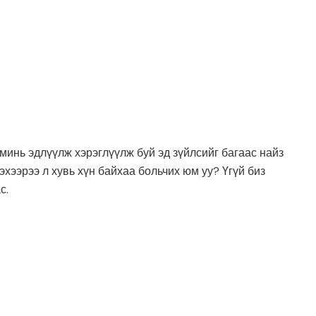
 минь эдлүүлж хэрэглүүлж буй эд зүйлсийг багаас найз
эхээрээ л хувь хүн байхаа больчих юм уу? Үгүй биз
с.