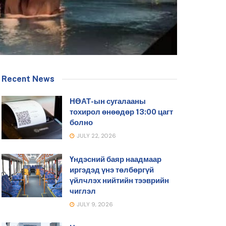
Recent News
НӨАТ-ын сугалааны
тохирол өнөөдөр 13:00 цагт
болно
JULY 22, 2026
Үндэсний баяр наадмаар
иргэдэд үнэ төлбөргүй
үйлчлэх нийтийн тээврийн
чиглэл
JULY 9, 2026