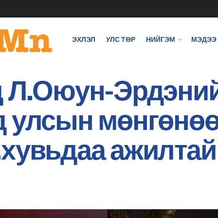
ЭХЛЭЛ
УЛС ТӨР
НИЙГЭМ
МЭДЭЭ
 Л.Оюун-Эрдэний
 улсын мөнгөнөөс
…хувьдаа ажилтай