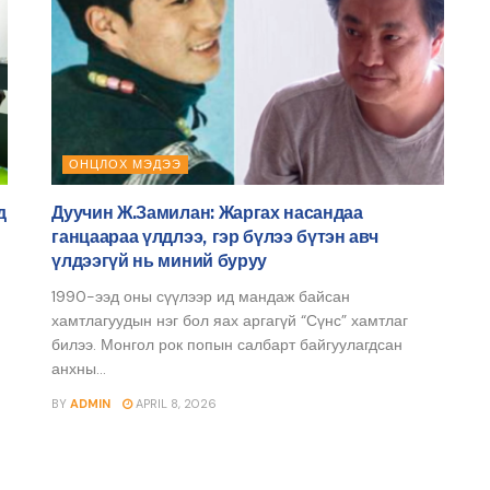
ОНЦЛОХ МЭДЭЭ
д
Дуучин Ж.Замилан: Жаргах насандаа
ганцаараа үлдлээ, гэр бүлээ бүтэн авч
үлдээгүй нь миний буруу
1990-ээд оны сүүлээр ид мандаж байсан
хамтлагуудын нэг бол яах аргагүй “Сүнс” хамтлаг
билээ. Монгол рок попын салбарт байгуулагдсан
анхны...
BY
ADMIN
APRIL 8, 2026