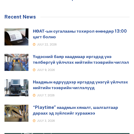
Recent News
НӨАТ-ын сугалааны тохирол өнөөдөр 13:00
цагт болно
JULY 22, 2026
Үндэсний баяр наадмаар иргэдэд үнэ
төлбөргүй үйлчлэх нийтийн тээврийн чиглэл
JULY 9, 2026
Наадмын өдрүүдээр иргэдэд үнэгүй үйлчлэх
нийтийн тээврийн чиглэлүүд
JULY 7, 2026
“Playtime” наадмын хяналт, шалгалтаар
дараах эд зүйлсийг хураажээ
JULY 3, 2026