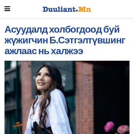
Асуудалд холбогдоод буй
жүжигчин Б.Сэтгэлтүвшинг
ажлаас нь халжээ