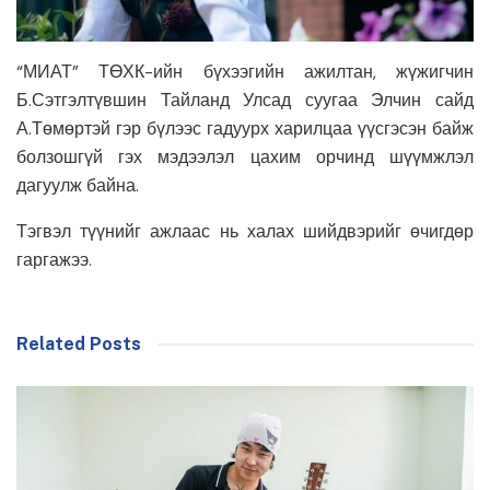
“МИАТ” ТӨХК-ийн бүхээгийн ажилтан, жүжигчин
Б.Сэтгэлтүвшин Тайланд Улсад суугаа Элчин сайд
А.Төмөртэй гэр бүлээс гадуурх харилцаа үүсгэсэн байж
болзошгүй гэх мэдээлэл цахим орчинд шүүмжлэл
дагуулж байна.
Тэгвэл түүнийг ажлаас нь халах шийдвэрийг өчигдөр
гаргажээ.
Related Posts