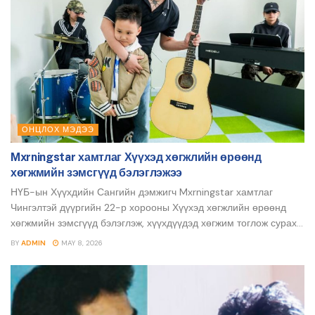
ОНЦЛОХ МЭДЭЭ
Mxrningstar хамтлаг Хүүхэд хөгжлийн өрөөнд
хөгжмийн зэмсгүүд бэлэглэжээ
НҮБ-ын Хүүхдийн Сангийн дэмжигч Mxrningstar хамтлаг
Чингэлтэй дүүргийн 22-р хорооны Хүүхэд хөгжлийн өрөөнд
хөгжмийн зэмсгүүд бэлэглэж, хүүхдүүдэд хөгжим тоглож сурах...
BY
ADMIN
MAY 8, 2026