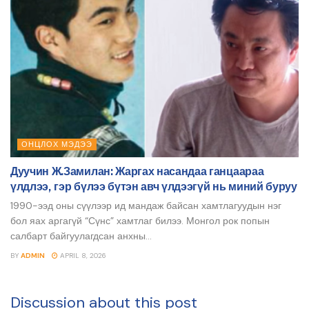
ОНЦЛОХ МЭДЭЭ
Дуучин Ж.Замилан: Жаргах насандаа ганцаараа
үлдлээ, гэр бүлээ бүтэн авч үлдээгүй нь миний буруу
1990-ээд оны сүүлээр ид мандаж байсан хамтлагуудын нэг
бол яах аргагүй “Сүнс” хамтлаг билээ. Монгол рок попын
салбарт байгуулагдсан анхны...
BY
ADMIN
APRIL 8, 2026
Discussion about this post