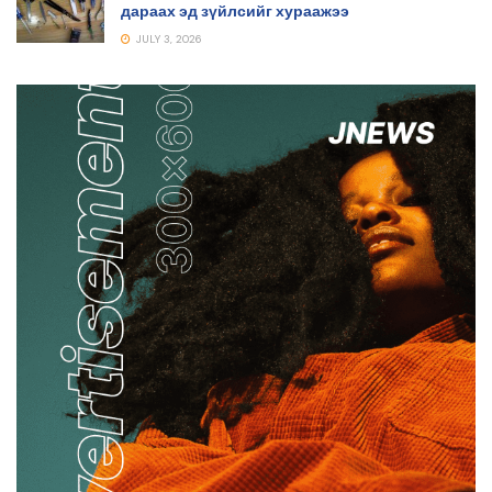
дараах эд зүйлсийг хураажээ
JULY 3, 2026