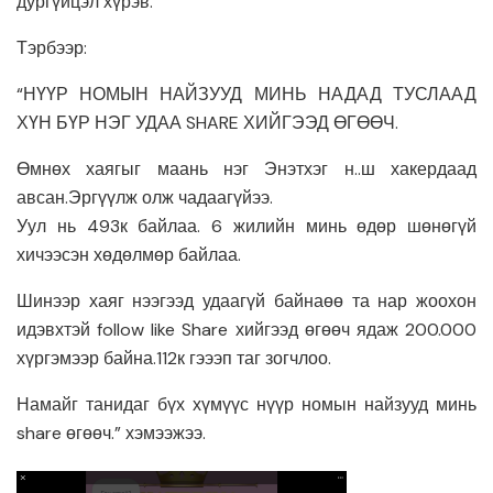
дургүйцэл хүрэв.
Тэрбээр:
“НҮҮР НОМЫН НАЙЗУУД МИНЬ НАДАД ТУСЛААД
ХҮН БҮР НЭГ УДАА SHARE ХИЙГЭЭД ӨГӨӨЧ.
Өмнөх хаягыг маань нэг Энэтхэг н..ш хакердаад
авсан.Эргүүлж олж чадаагүйээ.
Уул нь 493к байлаа. 6 жилийн минь өдөр шөнөгүй
хичээсэн хөдөлмөр байлаа.
Шинээр хаяг нээгээд удаагүй байнаөө та нар жоохон
идэвхтэй follow like Share хийгээд өгөөч ядаж 200.000
хүргэмээр байна.112к гэээп таг зогчлоо.
Намайг танидаг бүх хүмүүс нүүр номын найзууд минь
share өгөөч.” хэмээжээ.