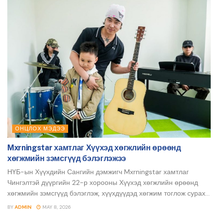
ОНЦЛОХ МЭДЭЭ
Mxrningstar хамтлаг Хүүхэд хөгжлийн өрөөнд
хөгжмийн зэмсгүүд бэлэглэжээ
НҮБ-ын Хүүхдийн Сангийн дэмжигч Mxrningstar хамтлаг
Чингэлтэй дүүргийн 22-р хорооны Хүүхэд хөгжлийн өрөөнд
хөгжмийн зэмсгүүд бэлэглэж, хүүхдүүдэд хөгжим тоглож сурах...
BY
ADMIN
MAY 8, 2026