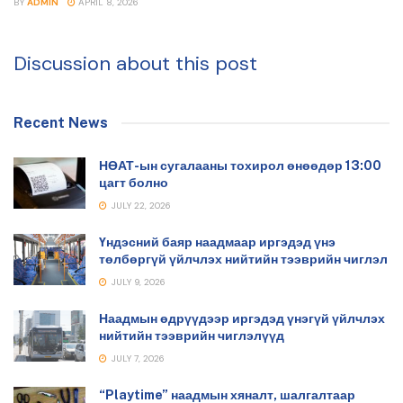
BY
ADMIN
APRIL 8, 2026
Discussion about this post
Recent News
НӨАТ-ын сугалааны тохирол өнөөдөр 13:00
цагт болно
JULY 22, 2026
Үндэсний баяр наадмаар иргэдэд үнэ
төлбөргүй үйлчлэх нийтийн тээврийн чиглэл
JULY 9, 2026
Наадмын өдрүүдээр иргэдэд үнэгүй үйлчлэх
нийтийн тээврийн чиглэлүүд
JULY 7, 2026
“Playtime” наадмын хяналт, шалгалтаар