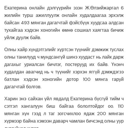
Екатерина онлайн дэлгүүрийн эзэн Ж.Өлзийжаргал 6
жилийн турш ажиллуулж онлайн худалдаагаа эрхэлж
байсан 493 мянган дагагчтай фэйсбүүк хуудсаа алдсан
тухайгаа хэдхэн хоногийн өмнө сошиал хаягтаа бичиж
уйлж дуулж байв.
Олны хайр хүндэтгэлийг хүртсэн түүнийг дэмжиж туслах
олны танилууд ч мундсангүй шинэ хуудаст нь лайк дарж
дагахыг уриалсан бичлэг, постерууд их байв. Үнэнч
худалдан авагчид нь ч түүнийг хэрхэн яггүй дэмждэгээ
батлан хэдхэн хоногийн дотор 100 мянга гаруй
дагагчтай болгов.
Харин энэ сайхан үйл явдалд Екатерина бүсгүй тийм ч
сэтгэл хангалуун биш байгаа бололтойдог оо. 110
мянган хүн гээд л таг зогсчихлоо ядаж 200 мянган
хүрмээр байна хэмээн даварч чамлан бичсэнд олны уур