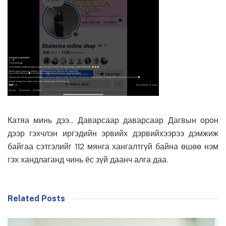
Катяа минь дээ… Даварсаар даварсаар Дагвын орон
дээр гэхчлэн иргэдийн эрвийх дэрвийхээрээ дэмжиж
байгаа сэтгэлийг 112 мянга хангалтгүй байна өшөө нэм
гэх хандлаганд чинь ёс зүй даанч алга даа.
Related Posts