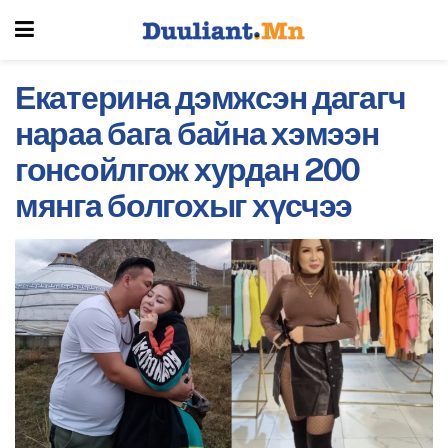
Екатерина дэмжсэн дагагч
нараа бага байна хэмээн
гонсойлгож хурдан 200
мянга болгохыг хүсчээ