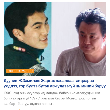
ОНЦЛОХ МЭДЭЭ
Дуучин Ж.Замилан: Жаргах насандаа ганцаараа
үлдлээ, гэр бүлээ бүтэн авч үлдээгүй нь миний буруу
1990-ээд оны сүүлээр ид мандаж байсан хамтлагуудын нэг
бол яах аргагүй “Сүнс” хамтлаг билээ. Монгол рок попын
салбарт байгуулагдсан анхны...