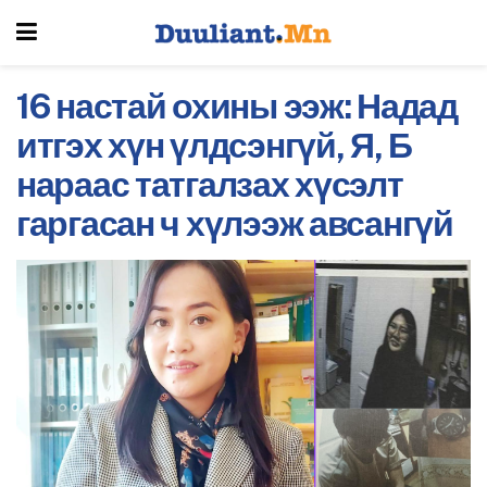
16 настай охины ээж: Надад
итгэх хүн үлдсэнгүй, Я, Б
нараас татгалзах хүсэлт
гаргасан ч хүлээж авсангүй