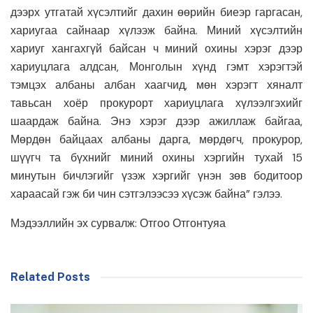
дээрх утгатай хүсэлтийг дахин өөрийн биеэр гаргасан,
хариугаа сайнаар хүлээж байна. Миний хүсэлтийн
хариуг хангахгүй байсан ч миний охины хэрэг дээр
хариуцлага алдсан, Монголын хүнд гэмт хэрэгтэй
тэмцэх албаны албан хаагчид, мөн хэрэгт хяналт
тавьсан хоёр прокурорт хариуцлага хүлээлгэхийг
шаардаж байна. Энэ хэрэг дээр ажиллаж байгаа,
Мөрдөн байцаах албаны дарга, мөрдөгч, прокурор,
шүүгч та бүхнийг миний охины хэргийн тухай 15
минутын бичлэгийг үзэж хэргийг үнэн зөв бодитоор
хараасай гэж би чин сэтгэлээсээ хүсэж байна” гэлээ.
Мэдээллийн эх сурвалж: Отгоо Отгонтуяа
Related Posts