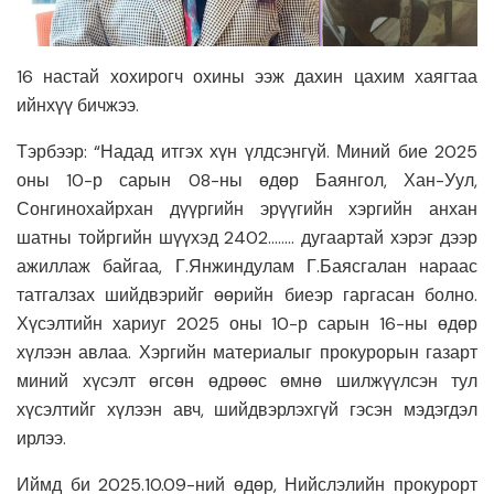
16 настай хохирогч охины ээж дахин цахим хаягтаа
ийнхүү бичжээ.
Тэрбээр: “Надад итгэх хүн үлдсэнгүй. Миний бие 2025
оны 10-р сарын 08-ны өдөр Баянгол, Хан-Уул,
Сонгинохайрхан дүүргийн эрүүгийн хэргийн анхан
шатны тойргийн шүүхэд 2402…….. дугаартай хэрэг дээр
ажиллаж байгаа, Г.Янжиндулам Г.Баясгалан нараас
татгалзах шийдвэрийг өөрийн биеэр гаргасан болно.
Хүсэлтийн хариуг 2025 оны 10-р сарын 16-ны өдөр
хүлээн авлаа. Хэргийн материалыг прокурорын газарт
миний хүсэлт өгсөн өдрөөс өмнө шилжүүлсэн тул
хүсэлтийг хүлээн авч, шийдвэрлэхгүй гэсэн мэдэгдэл
ирлээ.
Иймд би 2025.10.09-ний өдөр, Нийслэлийн прокурорт