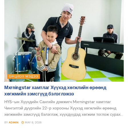
ОНЦЛОХ МЭДЭЭ
Mxrningstar хамтлаг Хүүхэд хөгжлийн өрөөнд
хөгжмийн зэмсгүүд бэлэглэжээ
НҮБ-ын Хүүхдийн Сангийн дэмжигч Mxrningstar хамтлаг
Чингэлтэй дүүргийн 22-р хорооны Хүүхэд хөгжлийн өрөөнд
хөгжмийн зэмсгүүд бэлэглэж, хүүхдүүдэд хөгжим тоглож сурах...
BY
ADMIN
MAY 8, 2026