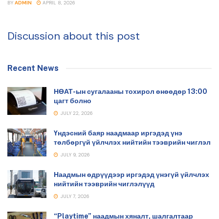
BY
ADMIN
APRIL 8, 2026
Discussion about this post
Recent News
НӨАТ-ын сугалааны тохирол өнөөдөр 13:00
цагт болно
JULY 22, 2026
Үндэсний баяр наадмаар иргэдэд үнэ
төлбөргүй үйлчлэх нийтийн тээврийн чиглэл
JULY 9, 2026
Наадмын өдрүүдээр иргэдэд үнэгүй үйлчлэх
нийтийн тээврийн чиглэлүүд
JULY 7, 2026
“Playtime” наадмын хяналт, шалгалтаар