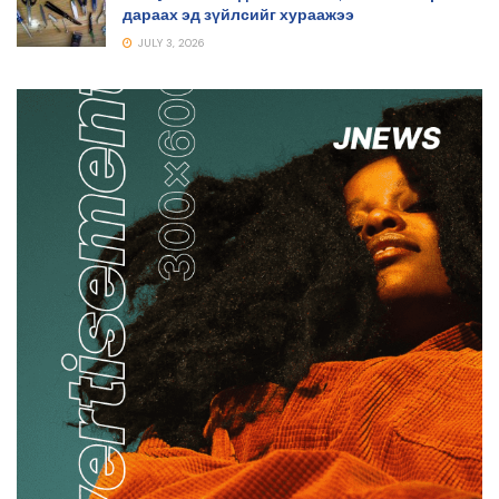
дараах эд зүйлсийг хураажээ
JULY 3, 2026