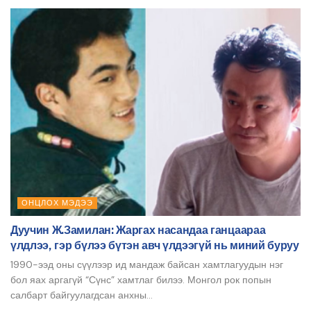
ОНЦЛОХ МЭДЭЭ
Дуучин Ж.Замилан: Жаргах насандаа ганцаараа
үлдлээ, гэр бүлээ бүтэн авч үлдээгүй нь миний буруу
1990-ээд оны сүүлээр ид мандаж байсан хамтлагуудын нэг
бол яах аргагүй “Сүнс” хамтлаг билээ. Монгол рок попын
салбарт байгуулагдсан анхны...