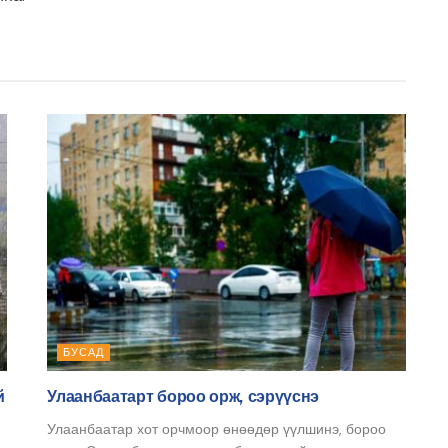
БУСАД
й
Улаанбаатарт бороо орж, сэрүүснэ
Улаанбаатар хот орчмоор өнөөдөр үүлшинэ, бороо