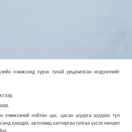
лийн хэмжээнд хүрэх тухай урьдчилсан мэдээллийг
сгээр,
гаар,
ан хэмжээний нойтон цас, цасан шуурга шуурах тул
асанд хаагдах, автозамд халтиргаа гулгаа үүсэх нөхцөл
йна.