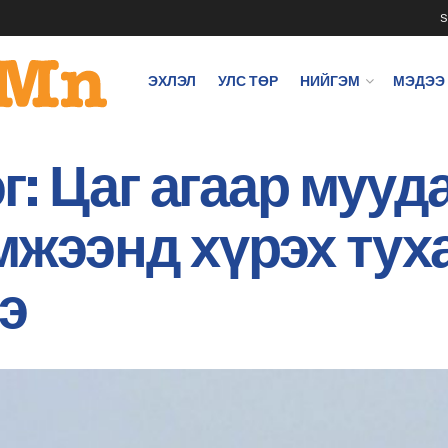
S
ЭХЛЭЛ
УЛС ТӨР
НИЙГЭМ
МЭДЭЭ
: Цаг агаар мууд
мжээнд хүрэх ту
э