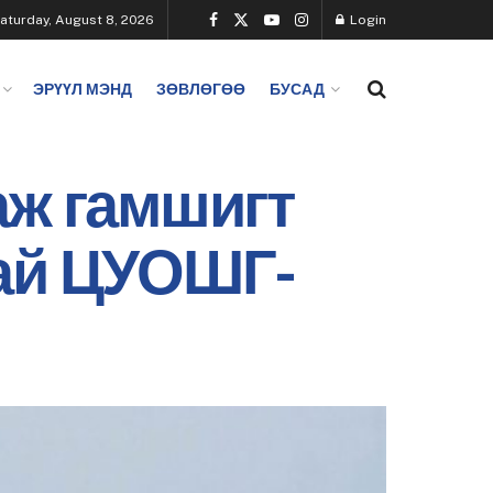
aturday, August 8, 2026
Login
ЭРҮҮЛ МЭНД
ЗӨВЛӨГӨӨ
БУСАД
аж гамшигт
хай ЦУОШГ-