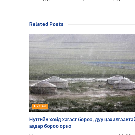
Related Posts
БУСАД
Нутгийн хойд хагаст бороо, дуу цахилгаанта
аадар бороо орно