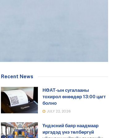
Recent News
НӨАТ-ын сугалааны
тохирол өнөөдөр 13:00 цагт
болно
JULY 22, 2026
Үндэсний баяр наадмаар
иргэдэд үнэ төлбөргүй