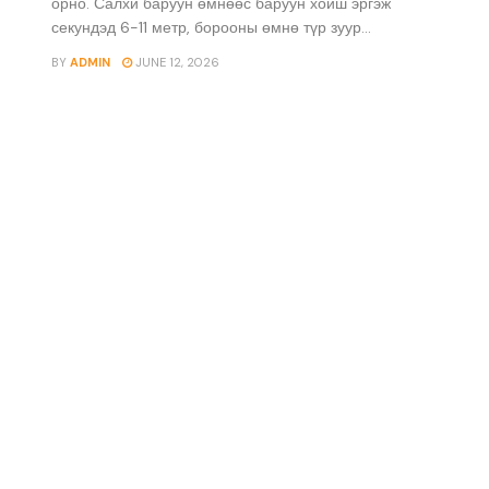
орно. Салхи баруун өмнөөс баруун хойш эргэж
секундэд 6-11 метр, борооны өмнө түр зуур...
BY
ADMIN
JUNE 12, 2026