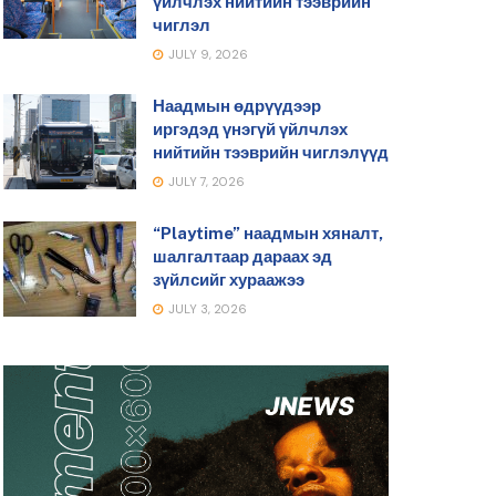
үйлчлэх нийтийн тээврийн
чиглэл
JULY 9, 2026
Наадмын өдрүүдээр
иргэдэд үнэгүй үйлчлэх
нийтийн тээврийн чиглэлүүд
JULY 7, 2026
“Playtime” наадмын хяналт,
шалгалтаар дараах эд
зүйлсийг хураажээ
JULY 3, 2026