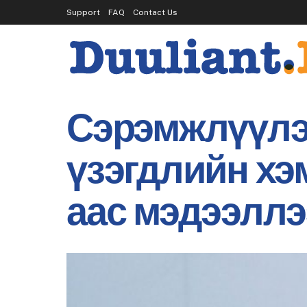
Support
FAQ
Contact Us
Сэрэмжлүүлэг
үзэгдлийн хэ
аас мэдээллэ