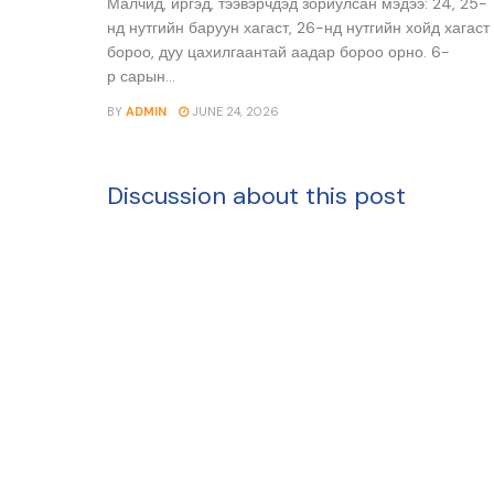
Малчид, иргэд, тээвэрчдэд зориулсан мэдээ: 24, 25-
нд нутгийн баруун хагаст, 26-нд нутгийн хойд хагаст
бороо, дуу цахилгаантай аадар бороо орно. 6-
р сарын...
BY
ADMIN
JUNE 24, 2026
Discussion about this post