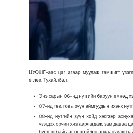
ЦУОШГ-аас цаг агаар муудаж гамшигт үзэгд
өглөө. Тухайлбал,
Энэ сарын 06-нд нутгийн баруун өмнөд хэ
07-нд төв, говь, зүүн аймгуудын ихэнх нут
08-нд нутгийн зүүн хойд хэсгээр ахиух
үзэгдэх орчин хязгаарлагдаж, зам даваа ц
бүрдэж байгааг онцгойлон анхааруулж ба