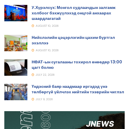
У.Хүрэлсүх: Монгол судлаачдын залгамж
холбоог бэхжүүлэхэд онцгой анхаарах
шаардлагатай
AUGUST 10, 2026
Нийслэлийн цэцэрлэгийн цахим бүртгэл
эхэллээ
AUGUST 10, 2026
НӨАТ-ын сугалааны тохирол өнөөдөр 13:00
цагт болно
JULY 22, 2026
Үндэсний баяр наадмаар иргэдэд үнэ
төлбөргүй үйлчлэх нийтийн тээврийн чиглэл
JULY 9, 2026