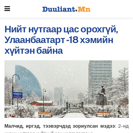
Нийт нутгаар цас орохгүй,
Улаанбаатарт -18 хэмийн
хүйтэн байна
Малчид, иргэд, тээвэрчдэд зориулсан мэдээ:
2-нд