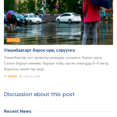
БУСАД
Улаанбаатарт бороо орж, сэрүүснэ
Улаанбаатар хот орчмоор өнөөдөр үүлшинэ, бороо орно.
Салхи баруун өмнөөс баруун хойш эргэж секундэд 6-11 метр,
борооны өмнө түр зуур...
BY
ADMIN
JUNE 12, 2026
Discussion about this post
Recent News