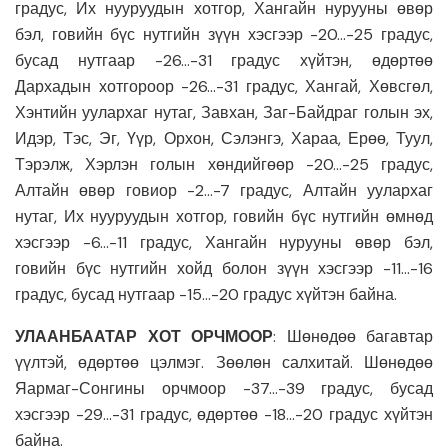
градус, Их нууруудын хотгор, Хангайн нурууны өвөр
бэл, говийн бүс нутгийн зүүн хэсгээр -20…-25 градус,
бусад нутгаар -26…-31 градус хүйтэн, өдөртөө
Дархадын хотгороор -26…-31 градус, Хангай, Хөвсгөл,
Хэнтийн уулархаг нутаг, Завхан, Заг-Байдраг голын эх,
Идэр, Тэс, Эг, Үүр, Орхон, Сэлэнгэ, Хараа, Ерөө, Туул,
Тэрэлж, Хэрлэн голын хөндийгөөр -20…-25 градус,
Алтайн өвөр говиор -2…-7 градус, Алтайн уулархаг
нутаг, Их нууруудын хотгор, говийн бүс нутгийн өмнөд
хэсгээр -6…-11 градус, Хангайн нурууны өвөр бэл,
говийн бүс нутгийн хойд болон зүүн хэсгээр -11…-16
градус, бусад нутгаар -15…-20 градус хүйтэн байна.
УЛААНБААТАР ХОТ ОРЧМООР
: Шөнөдөө багавтар
үүлтэй, өдөртөө цэлмэг. Зөөлөн салхитай. Шөнөдөө
Яармаг-Сонгины орчмоор -37…-39 градус, бусад
хэсгээр -29…-31 градус, өдөртөө -18…-20 градус хүйтэн
байна.