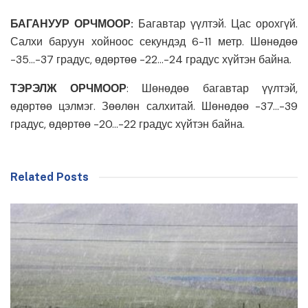
БАГАНУУР ОРЧМООР:
Багавтар үүлтэй. Цас орохгүй.
Салхи баруун хойноос секундэд 6-11 метр. Шөнөдөө
-35…-37 градус, өдөртөө -22…-24 градус хүйтэн байна.
ТЭРЭЛЖ ОРЧМООР
: Шөнөдөө багавтар үүлтэй,
өдөртөө цэлмэг. Зөөлөн салхитай. Шөнөдөө -37…-39
градус, өдөртөө -20…-22 градус хүйтэн байна.
Related Posts