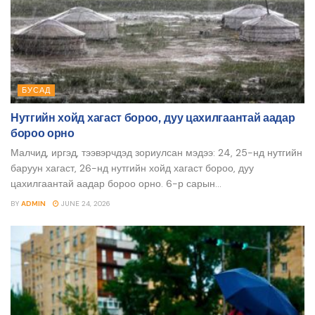
БУСАД
Нутгийн хойд хагаст бороо, дуу цахилгаантай аадар
бороо орно
Малчид, иргэд, тээвэрчдэд зориулсан мэдээ: 24, 25-нд нутгийн
баруун хагаст, 26-нд нутгийн хойд хагаст бороо, дуу
цахилгаантай аадар бороо орно. 6-р сарын...
BY
ADMIN
JUNE 24, 2026