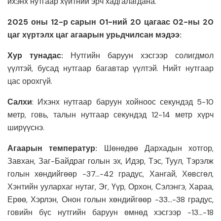
ихэнх нутгаар хүйтний эрч хадгалагдана.
2025 оны 12-р сарын 01-ний 20 цагаас 02-ны 20
цаг хүртэлх цаг агаарын урьдчилсан мэдээ:
Хур тунадас:
Нутгийн баруун хэсгээр солигдмол
үүлтэй, бусад нутгаар багавтар үүлтэй. Нийт нутгаар
цас орохгүй.
Салхи
: Ихэнх нутгаар баруун хойноос секундэд 5-10
метр, говь, талын нутгаар секундэд 12-14 метр хүрч
ширүүснэ.
Агаарын температур:
Шөнөдөө Дархадын хотгор,
Завхан, Заг-Байдраг голын эх, Идэр, Тэс, Туул, Тэрэлж
голын хөндийгөөр -37…-42 градус, Хангай, Хөвсгөл,
Хэнтийн уулархаг нутаг, Эг, Үүр, Орхон, Сэлэнгэ, Хараа,
Ерөө, Хэрлэн, Онон голын хөндийгөөр -33…-38 градус,
говийн бүс нутгийн баруун өмнөд хэсгээр -13…-18