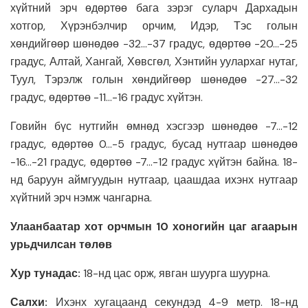
хүйтний эрч өдөртөө бага зэрэг суларч Дархадын
хотгор, Хүрэнбэлчир орчим, Идэр, Тэс голын
хөндийгөөр шөнөдөө -32…-37 градус, өдөртөө -20…-25
градус, Алтай, Хангай, Хөвсгөл, Хэнтийн уулархаг нутаг,
Туул, Тэрэлж голын хөндийгөөр шөнөдөө -27…-32
градус, өдөртөө -11…-16 градус хүйтэн.
Говийн бүс нутгийн өмнөд хэсгээр шөнөдөө -7…-12
градус, өдөртөө 0…-5 градус, бусад нутгаар шөнөдөө
-16…-21 градус, өдөртөө -7…-12 градус хүйтэн байна. 18-
нд баруун аймгуудын нутгаар, цаашдаа ихэнх нутгаар
хүйтний эрч нэмж чангарна.
Улаанбаатар хот орчмын 10 хоногийн цаг агаарын
урьдчилсан төлөв
Хур тунадас:
18-нд цас орж, явган шуурга шуурна.
Салхи:
Ихэнх хугацаанд секундэд 4-9 метр. 18-нд