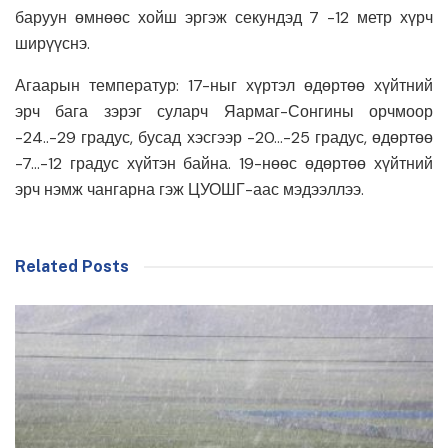
баруун өмнөөс хойш эргэж секундэд 7 -12 метр хүрч
ширүүснэ.
Агаарын температур: 17-ныг хүртэл өдөртөө хүйтний
эрч бага зэрэг суларч Яармаг-Сонгины орчмоор
-24..-29 градус, бусад хэсгээр -20…-25 градус, өдөртөө
-7…-12 градус хүйтэн байна. 19-нөөс өдөртөө хүйтний
эрч нэмж чангарна гэж ЦУОШГ-аас мэдээллээ.
Related Posts