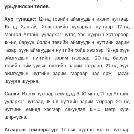
урьдчилсан төлөв:
Хур тунадас:
12-нд говийн аймгуудын ихэнх нутгаар,
15-нд Хангай, Хөвсгөлийн уулархаг нутгаар, 17-нд
Монгол-Алтайн уулархаг нутаг, Увс нуурын хотгороор,
18-нд баруун болон төвийн аймгуудын нутгийн зарим
газар, зүүн аймгуудын нутгийн хойд хэсгээр, 19-нд зүүн
аймгуудын нутгийн зарим газраар, 20-нд баруун,
төвийн аймгуудын нутгийн зарим газраар, 21-нд зүүн
аймгуудын нутгийн зарим газраар цас орж, цасан
шуурга шуурна.
Салхи:
Ихэнх нутгаар секундэд 5-10 метр, 17-нд Алтайн
уулархаг нутгаар, 18-нд нутгийн зарим газраар, 20-нд
нутгийн өмнөд хэсгээр секундэд 13-15 метр хүрч
ширүүснэ.
Агаарын температур:
17-ныг хүртэл ихэнх нутгаар