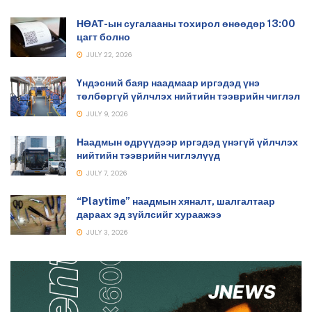
НӨАТ-ын сугалааны тохирол өнөөдөр 13:00
цагт болно
JULY 22, 2026
Үндэсний баяр наадмаар иргэдэд үнэ
төлбөргүй үйлчлэх нийтийн тээврийн чиглэл
JULY 9, 2026
Наадмын өдрүүдээр иргэдэд үнэгүй үйлчлэх
нийтийн тээврийн чиглэлүүд
JULY 7, 2026
“Playtime” наадмын хяналт, шалгалтаар
дараах эд зүйлсийг хураажээ
JULY 3, 2026