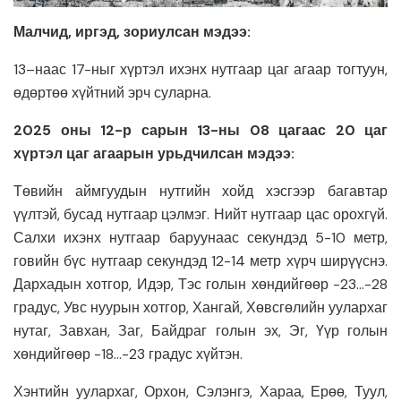
Малчид, иргэд, зориулсан мэдээ:
13–наас 17-ныг хүртэл ихэнх нутгаар цаг агаар тогтуун,
өдөртөө хүйтний эрч суларна.
2025 оны 12-р сарын 13-ны 08 цагаас 20 цаг
хүртэл цаг агаарын урьдчилсан мэдээ:
Төвийн аймгуудын нутгийн хойд хэсгээр багавтар
үүлтэй, бусад нутгаар цэлмэг. Нийт нутгаар цас орохгүй.
Салхи ихэнх нутгаар баруунаас секундэд 5-10 метр,
говийн бүс нутгаар секундэд 12-14 метр хүрч ширүүснэ.
Дархадын хотгор, Идэр, Тэс голын хөндийгөөр -23…-28
градус, Увс нуурын хотгор, Хангай, Хөвсгөлийн уулархаг
нутаг, Завхан, Заг, Байдраг голын эх, Эг, Үүр голын
хөндийгөөр -18…-23 градус хүйтэн.
Хэнтийн уулархаг, Орхон, Сэлэнгэ, Хараа, Ерөө, Туул,