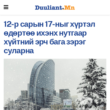
12-р сарын 17-ныг хүртэл
өдөртөө ихэнх нутгаар
хүйтний эрч бага зэрэг
суларна