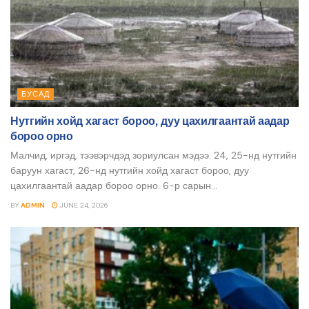
БУСАД
Нутгийн хойд хагаст бороо, дуу цахилгаантай аадар
бороо орно
Малчид, иргэд, тээвэрчдэд зориулсан мэдээ: 24, 25-нд нутгийн
баруун хагаст, 26-нд нутгийн хойд хагаст бороо, дуу
цахилгаантай аадар бороо орно. 6-р сарын...
BY
ADMIN
JUNE 24, 2026