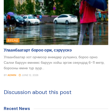
БУСАД
Улаанбаатарт бороо орж, сэрүүснэ
Улаанбаатар хот орчмоор өнөөдөр үүлшинэ, бороо орно.
Салхи баруун өмнөөс баруун хойш эргэж секундэд 6-11 метр,
борооны өмнө түр зуур...
BY
ADMIN
JUNE 12, 2026
Discussion about this post
Recent News