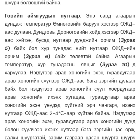
шуурч болзошгүй байна.
Говийн
аймгуудын нутгаар
.
Энэ сард агаарын
дундаж температур Өмнөговийн баруун хэсгээр ОЖД–
аас дулаан, Дундговь, Дорноговийн хойд хэсгээр ОЖД–
аас хүйтэн, бусад нутгаар дунджийн орчим
(
Зураг
5
)
байх бол хур тунадас нийт нутгаар ОЖД–ийн
орчим
(
Зураг 6
)
байх төлөвтэй байна. Агаарын
температур, хур тунадасны явцыг
(
Зураг 10
)
–д
харуулав. Нэгдүгээр арав хоногийн эхэн, гуравдугаар
арав хоногийн сүүлээр ОЖД–аас бага зэргийн дулаан
байх бол нэгдүгээр арав хоногийн сүүл, хоёрдугаар
арав хоногийн ихэнх хугацаа, гуравдугаар арав
хоногийн эхэн үеүдэд хүйтний эрч чангарч, ихэнх
нутгаар ОЖД-аас 2-4°С-аар хүйтэн байна. Нэгдүгээр
арав хоногийн эхэн, гуравдугаар арав хоногийн дунд
болон сүүлчээр ихэнх нутгаар бага зэргийн цас орж,
салхи шуургатай, зарим газраар цасан шуурга шуурч