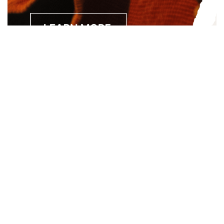
Separated they live in Bookmarksgrove right at the coast of
the Semantics, a large language ocean. A small river named
Duden.
About
About Us
Site Map