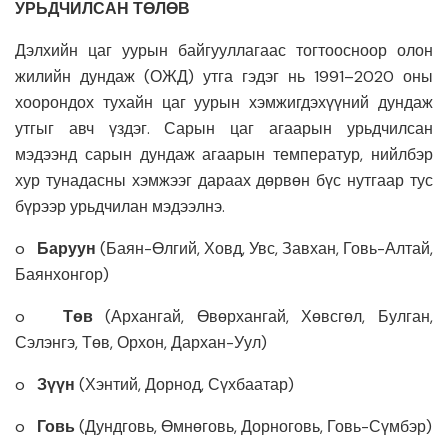
УРЬДЧИЛСАН ТӨЛӨВ
Дэлхийн цаг уурын байгууллагаас тогтоосноор олон
жилийн дундаж (ОЖД) утга гэдэг нь 1991–2020 оны
хоорондох тухайн цаг уурын хэмжигдэхүүний дундаж
утгыг авч үздэг. Сарын цаг агаарын урьдчилсан
мэдээнд сарын дундаж агаарын температур, нийлбэр
хур тунадасны хэмжээг дараах дөрвөн бүс нутгаар тус
бүрээр урьдчилан мэдээлнэ.
o
Баруун
(Баян-Өлгий, Ховд, Увс, Завхан, Говь-Алтай,
Баянхонгор)
o
Төв
(Архангай, Өвөрхангай, Хөвсгөл, Булган,
Сэлэнгэ, Төв, Орхон, Дархан-Уул)
o
Зүүн
(Хэнтий, Дорнод, Сүхбаатар)
o
Говь
(Дундговь, Өмнөговь, Дорноговь, Говь-Сүмбэр)