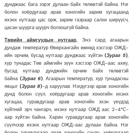
дунджаас бага зэрэг дулаан байх төлөвтэй байна. Нэг
болон хоёрдугаар арав хоногийн зарим хугацаанд
ихэнх нутгаар цас орж, зарим газраар салхи ширүүсч,
цасан шуурга шуурч болзошгүй байна.
Төвийн
аймгуудын нутгаар
.
Энэ сард агаарын
дундаж температур Өвөрхангайн өмнөд хэсгээр ОЖД–
ийн орчим, бусад нутгаар дунджаас хүйтэн
(
Зураг 5
)
,
хур тунадас Төв аймгийн зүүн хэсгээр ОЖД–аас ахиу,
бусад нутгаар дунджийн орчим байх төлөвтэй
байна
(
Зураг 6
)
. Агаарын температур, хур тунадасны
явцыг
(
Зураг 8
)
–д харуулав. Нэгдүгээр арав хоногийн
дунд болон сүүл, хоёрдугаар арав хоногийн ихэнх
хугацаа, гуравдугаар арав хоногийн эхэн үеүдэд
хүйтний эрч чангарч, ихэнх нутгаар ОЖД аас 2–4°С-
аар хүйтэн байна. Харин гуравдугаар арав хоногийн
сүүлчээр ихэнх нутгаар ОЖД-аас дулаан байна. Нэг
болон гуравдугаар арав хоногийн сүүлч, хоёрдугаар