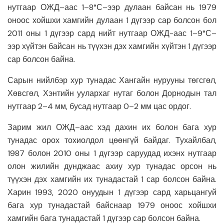
нутгаар ОЖД–аас 1–8°С–ээр дулаан байсан нь 1979
оноос хойшхи хамгийн дулаан 1 дүгээр сар болсон бол
2011 оны 1 дүгээр сард нийт нутгаар ОЖД-аас 1–9°С–
ээр хүйтэн байсан нь түүхэн дэх хамгийн хүйтэн 1 дүгээр
сар болсон байна.
Сарын нийлбэр хур тунадас Хангайн нурууны төгсгөл,
Хөвсгөл, Хэнтийн уулархаг нутаг болон Дорнодын тал
нутгаар 2–4 мм, бусад нутгаар 0–2 мм цас ордог.
Зарим жил ОЖД–аас хэд дахин их болон бага хур
тунадас орох тохиолдол цөөнгүй байдаг. Тухайлбал,
1987 болон 2010 оны 1 дүгээр саруудад ихэнх нутгаар
олон жилийн дунджаас ахиу хур тунадас орсон нь
түүхэн дэх хамгийн их тунадастай 1 сар болсон байна.
Харин 1993, 2020 онуудын 1 дүгээр сард харьцангуй
бага хур тунадастай байснаар 1979 оноос хойшхи
хамгийн бага тунадастай 1 дүгээр сар болсон байна.