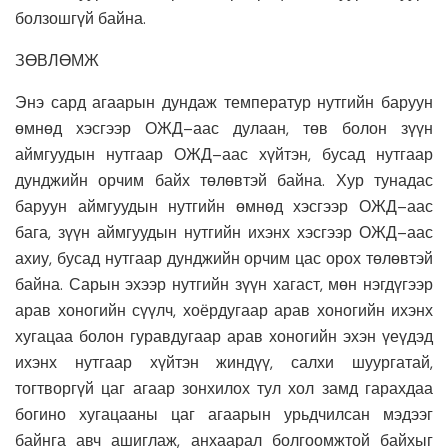
болзошгүй байна.
ЗӨВЛӨМЖ
Энэ сард агаарын дундаж температур нутгийн баруун
өмнөд хэсгээр ОЖД–аас дулаан, төв болон зүүн
аймгуудын нутгаар ОЖД–аас хүйтэн, бусад нутгаар
дунджийн орчим байх төлөвтэй байна. Хур тунадас
баруун аймгуудын нутгийн өмнөд хэсгээр ОЖД–аас
бага, зүүн аймгуудын нутгийн ихэнх хэсгээр ОЖД–аас
ахиу, бусад нутгаар дунджийн орчим цас орох төлөвтэй
байна. Сарын эхээр нутгийн зүүн хагаст, мөн нэгдүгээр
арав хоногийн сүүлч, хоёрдугаар арав хоногийн ихэнх
хугацаа болон гуравдугаар арав хоногийн эхэн үеүдэд
ихэнх нутгаар хүйтэн жиндүү, салхи шуургатай,
тогтворгүй цаг агаар зонхилох тул хол замд гарахдаа
богино хугацааны цаг агаарын урьдчилсан мэдээг
байнга авч ашиглаж, анхаарал болгоомжтой байхыг