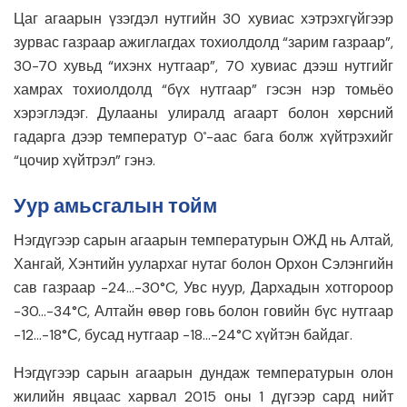
Цаг агаарын үзэгдэл нутгийн 30 хувиас хэтрэхгүйгээр
зурвас газраар ажиглагдах тохиолдолд “зарим газраар”,
30-70 хувьд “ихэнх нутгаар”, 70 хувиас дээш нутгийг
хамрах тохиолдолд “бүх нутгаар” гэсэн нэр томьёо
хэрэглэдэг. Дулааны улиралд агаарт болон хөрсний
гадарга дээр температур 0
-аас бага болж хүйтрэхийг
°
“цочир хүйтрэл” гэнэ.
Уур амьсгалын тойм
Нэгдүгээр сарын агаарын температурын ОЖД нь Алтай,
Хангай, Хэнтийн уулархаг нутаг болон Орхон Сэлэнгийн
сав газраар -24…-30°C, Увс нуур, Дархадын хотгороор
-30…-34°C, Алтайн өвөр говь болон говийн бүс нутгаар
-12…-18°С, бусад нутгаар -18…-24°C хүйтэн байдаг.
Нэгдүгээр сарын агаарын дундаж температурын олон
жилийн явцаас харвал 2015 оны 1 дүгээр сард нийт