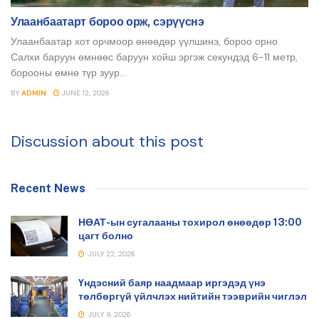
Улаанбаатарт бороо орж, сэрүүснэ
Улаанбаатар хот орчмоор өнөөдөр үүлшинэ, бороо орно.
Салхи баруун өмнөөс баруун хойш эргэж секундэд 6-11 метр,
борооны өмнө түр зуур...
BY
ADMIN
JUNE 12, 2026
Discussion about this post
Recent News
НӨАТ-ын сугалааны тохирол өнөөдөр 13:00
цагт болно
JULY 22, 2026
Үндэсний баяр наадмаар иргэдэд үнэ
төлбөргүй үйлчлэх нийтийн тээврийн чиглэл
JULY 9, 2026