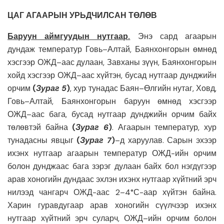
ЦАГ АГААРЫН УРЬДЧИЛСАН ТӨЛӨВ
Баруун аймгуудын нутгаар.
Энэ сард агаарын
дундаж температур Говь–Алтай, Баянхонгорын өмнөд
хэсгээр ОЖД–аас дулаан, Завханы зүүн, Баянхонгорын
хойд хэсгээр ОЖД–аас хүйтэн, бусад нутгаар дунджийн
орчим
(
Зураг 5
)
, хур тунадас Баян–Өлгийн нутаг, Ховд,
Говь–Алтай, Баянхонгорын баруун өмнөд хэсгээр
ОЖД–аас бага, бусад нутгаар дунджийн орчим байх
төлөвтэй байна
(
Зураг 6
)
. Агаарын температур, хур
тунадасны явцыг
(
Зураг 7
)
–д харуулав. Сарын эхээр
ихэнх нутгаар агаарын температур ОЖД-ийн орчим
болон дунджаас бага зэрэг дулаан байх бол нэгдүгээр
арав хоногийн дундаас эхлэн ихэнх нутгаар хүйтний эрч
нилээд чангарч ОЖД-аас 2–4°С-аар хүйтэн байна.
Харин гуравдугаар арав хоногийн сүүлчээр ихэнх
нутгаар хүйтний эрч суларч, ОЖД–ийн орчим болон