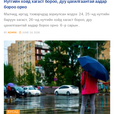
Нутгийн хойд хагаст бороо, дуу цахилгаантай аадар
бороо орно
Малчид, иргэд, тээвэрчдэд зориулсан мэдээ: 24, 25-нд нутгийн
баруун хагаст, 26-нд нутгийн хойд хагаст бороо, дуу
цахилгаантай аадар бороо орно. 6-р сарын...
BY
ADMIN
JUNE 24, 2026
БУСАД