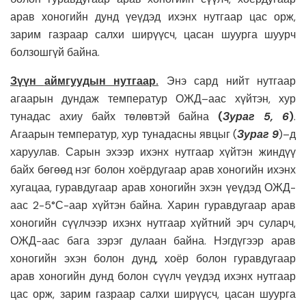
арав хоногийн дунд үеүдэд ихэнх нутгаар цас орж,
зарим газраар салхи ширүүсч, цасан шуурга шуурч
болзошгүй байна.
Зүүн
аймгуудын нутгаар
.
Энэ сард нийт нутгаар
агаарын дундаж температур ОЖД–аас хүйтэн, хур
тунадас ахиу байх төлөвтэй байна
(
Зураг 5, 6
)
.
Агаарын температур, хур тунадасны явцыг (
Зураг 9
)–д
харуулав. Сарын эхээр ихэнх нутгаар хүйтэн жиндүү
байх бөгөөд нэг болон хоёрдугаар арав хоногийн ихэнх
хугацаа, гуравдугаар арав хоногийн эхэн үеүдэд ОЖД-
аас 2-5°С-аар хүйтэн байна. Харин гуравдугаар арав
хоногийн сүүлчээр ихэнх нутгаар хүйтний эрч суларч,
ОЖД-аас бага зэрэг дулаан байна. Нэгдүгээр арав
хоногийн эхэн болон дунд, хоёр болон гуравдугаар
арав хоногийн дунд болон сүүлч үеүдэд ихэнх нутгаар
цас орж, зарим газраар салхи ширүүсч, цасан шуурга