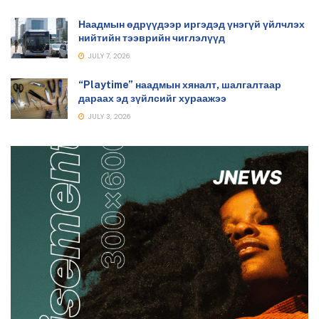
Наадмын өдрүүдээр иргэдэд үнэгүй үйлчлэх
нийтийн тээврийн чиглэлүүд
JULY 7, 2026
“Playtime” наадмын хяналт, шалгалтаар
дараах эд зүйлсийг хураажээ
JULY 3, 2026