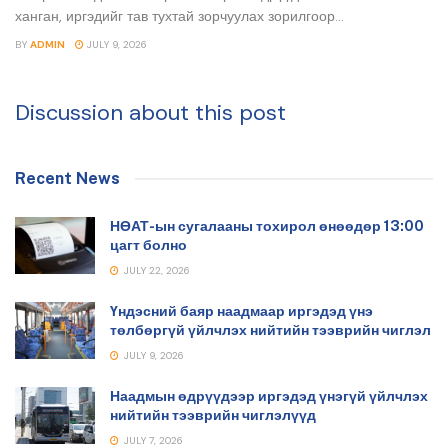
ханган, иргэдийг тав тухтай зорчуулах зорилгоор...
BY
ADMIN
JULY 9, 2026
Discussion about this post
Recent News
НӨАТ-ын сугалааны тохирол өнөөдөр 13:00
цагт болно
JULY 22, 2026
Үндэсний баяр наадмаар иргэдэд үнэ
төлбөргүй үйлчлэх нийтийн тээврийн чиглэл
JULY 9, 2026
Наадмын өдрүүдээр иргэдэд үнэгүй үйлчлэх
нийтийн тээврийн чиглэлүүд
JULY 7, 2026