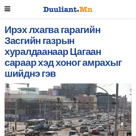
Ирэх лхагва гарагийн
Засгийн газрын
хуралдаанаар Цагаан
сараар хэд хоног амрахыг
шийднэ гэв