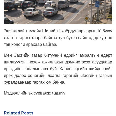
Энэ жилийн тухайд Шинийн 1 хоёрдугаар сарын 18 буюу
лхагва гарагт таарч байгаа тул бүтэн сайн өдөр хүртэл
тав хоног амрахаар байгаа.
Мөн Засгийн газар битүүний өдрийг амралтын өдөрт
шилжүүлэн, нөхөж ажиллахыг дэмжих эсэх асуудлаар
иргэдийн саналыг авч буй. Харин эцсийн шийдвэрийг
ирэх долоо хоногийн лхагва гарагийн Засгийн газрын
хуралдаанаар гаргах юм байна.
Мэдээллийн эх сурвалж: tug.mn
Related Posts