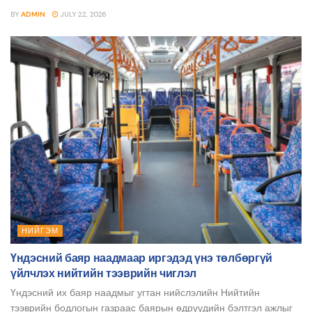
BY
ADMIN
JULY 22, 2026
НИЙГЭМ
Үндэсний баяр наадмаар иргэдэд үнэ төлбөргүй
үйлчлэх нийтийн тээврийн чиглэл
Үндэсний их баяр наадмыг угтан нийслэлийн Нийтийн
тээврийн бодлогын газраас баярын өдрүүдийн бэлтгэл ажлыг