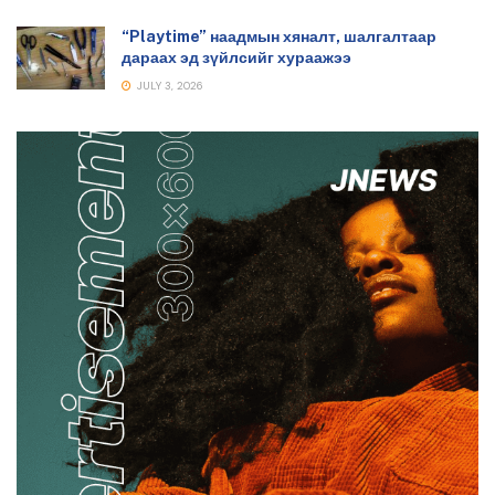
“Playtime” наадмын хяналт, шалгалтаар
дараах эд зүйлсийг хураажээ
JULY 3, 2026