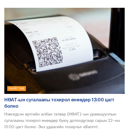
НИЙГЭМ
НӨАТ-ын сугалааны тохирол өнөөдөр 13:00 цагт
болно
Нэмэгдсэн өртгийн албан татвар (НӨАТ)-ын урамшууллын
сугалааны тохирол өнөөдөр буюу долоодугаар сарын 22-ны
13:00 цагт болно. Энэ удаагийн тохирлыг eBarimt...