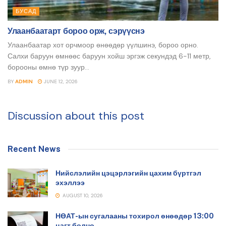
БУСАД
Улаанбаатарт бороо орж, сэрүүснэ
Улаанбаатар хот орчмоор өнөөдөр үүлшинэ, бороо орно.
Салхи баруун өмнөөс баруун хойш эргэж секундэд 6-11 метр,
борооны өмнө түр зуур...
BY
ADMIN
JUNE 12, 2026
Discussion about this post
Recent News
Нийслэлийн цэцэрлэгийн цахим бүртгэл
эхэллээ
AUGUST 10, 2026
НӨАТ-ын сугалааны тохирол өнөөдөр 13:00
цагт болно