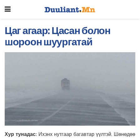
Цаг агаар: Цасан болон
шороон шуургатай
Хур тунадас:
Ихэнх нутгаар багавтар үүлтэй. Шөнөдөө