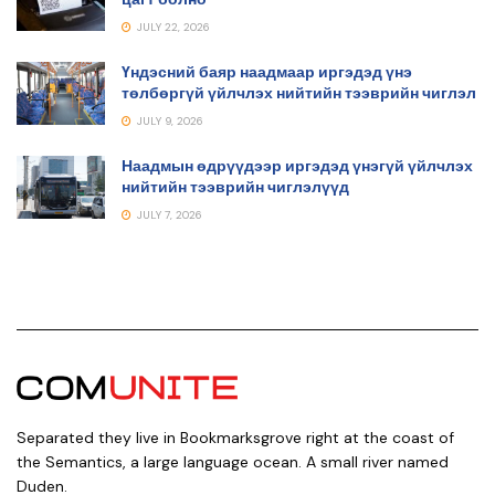
JULY 22, 2026
Үндэсний баяр наадмаар иргэдэд үнэ
төлбөргүй үйлчлэх нийтийн тээврийн чиглэл
JULY 9, 2026
Наадмын өдрүүдээр иргэдэд үнэгүй үйлчлэх
нийтийн тээврийн чиглэлүүд
JULY 7, 2026
Separated they live in Bookmarksgrove right at the coast of
the Semantics, a large language ocean. A small river named
Duden.