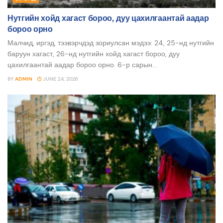
Нутгийн хойд хагаст бороо, дуу цахилгаантай аадар
бороо орно
Малчид, иргэд, тээвэрчдэд зориулсан мэдээ: 24, 25-нд нутгийн
баруун хагаст, 26-нд нутгийн хойд хагаст бороо, дуу
цахилгаантай аадар бороо орно. 6-р сарын...
BY
ADMIN
JUNE 24, 2026