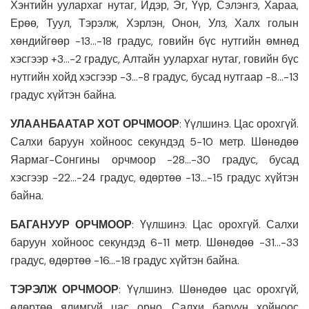
Хэнтийн уулархаг нутаг, Идэр, Эг, Үүр, Сэлэнгэ, Хараа,
Ерөө, Туул, Тэрэлж, Хэрлэн, Онон, Улз, Халх голын
хөндийгөөр -13…-18 градус, говийн бүс нутгийн өмнөд
хэсгээр +3…-2 градус, Алтайн уулархаг нутаг, говийн бүс
нутгийн хойд хэсгээр -3…-8 градус, бусад нутгаар -8…-13
градус хүйтэн байна.
УЛААНБААТАР ХОТ ОРЧМООР
: Үүлшинэ. Цас орохгүй.
Салхи баруун хойноос секундэд 5-10 метр. Шөнөдөө
Яармаг-Сонгины орчмоор -28…-30 градус, бусад
хэсгээр -22…-24 градус, өдөртөө -13…-15 градус хүйтэн
байна.
БАГАНУУР ОРЧМООР
: Үүлшинэ. Цас орохгүй. Салхи
баруун хойноос секундэд 6-11 метр. Шөнөдөө -31…-33
градус, өдөртөө -16…-18 градус хүйтэн байна.
ТЭРЭЛЖ ОРЧМООР
: Үүлшинэ. Шөнөдөө цас орохгүй,
өдөртөө ялимгүй цас орно. Салхи баруун хойноос