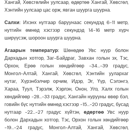
Хангай, Хөвсгөлийн уулсаар, өдөртөө Хангай, Хөвсгөл,
Хэнтийн уулсаар цас орж, явган шуурга шуурна.
Салхи:
Ихэнх нутгаар баруунаас секундэд 6-11 метр,
нутгийн өмнөд хэсгээр секундэд 14-16 метр хүрч
ширүүсэж, шороон шуурга шуурна.
Агаарын температур:
Шөнөдөө Увс нуур болон
Дархадын хотгор, Заг-Байдраг, Завхан голын эх, Тэс,
Орхон, Ерөө голын хөндийгөөр -34…-39 градус,
Монгол-Алтай, Хангай, Хөвсгөл, Хэнтийн уулархаг
нутаг, Хүрэнбэлчир орчим, Идэр, Эг, Үүр, Сэлэнгэ,
Хараа, Туул, Тэрэлж, Хэрлэн, Онон, Улз, Халх голын
хөндийгөөр -28…-33 градус, Хангайн нурууны өвөр бэл,
говийн бүс нутгийн өмнөд хэсгээр -15…-20 градус, бусад
нутгаар -22…-27 градус хүйтэн,
өдөртөө
Увс нуур
болон Дархадын хотгор, Тэс, Орхон голын хөндийгөөр
-19…-24 градус, Монгол-Алтай, Хангай, Хөвсгөл,