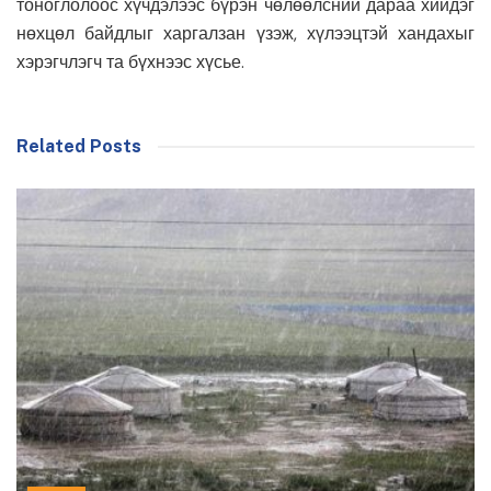
тоноглолоос хүчдэлээс бүрэн чөлөөлсний дараа хийдэг
нөхцөл байдлыг харгалзан үзэж, хүлээцтэй хандахыг
хэрэгчлэгч та бүхнээс хүсье.
Related Posts