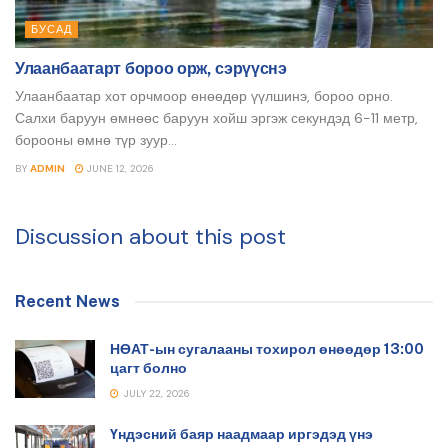
БУСАД
Улаанбаатарт бороо орж, сэрүүснэ
Улаанбаатар хот орчмоор өнөөдөр үүлшинэ, бороо орно.
Салхи баруун өмнөөс баруун хойш эргэж секундэд 6-11 метр,
борооны өмнө түр зуур...
BY
ADMIN
JUNE 12, 2026
Discussion about this post
Recent News
НӨАТ-ын сугалааны тохирол өнөөдөр 13:00
цагт болно
JULY 22, 2026
Үндэсний баяр наадмаар иргэдэд үнэ