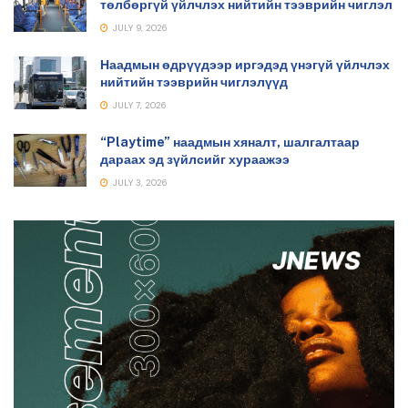
төлбөргүй үйлчлэх нийтийн тээврийн чиглэл
JULY 9, 2026
Наадмын өдрүүдээр иргэдэд үнэгүй үйлчлэх
нийтийн тээврийн чиглэлүүд
JULY 7, 2026
“Playtime” наадмын хяналт, шалгалтаар
дараах эд зүйлсийг хураажээ
JULY 3, 2026