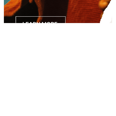
Separated they live in Bookmarksgrove right at the coast of
the Semantics, a large language ocean. A small river named
Duden.
About
About Us