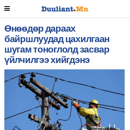
Өнөөдөр дараах
байршлуудад цахилгаан
шугам тоноглолд засвар
үйлчилгээ хийгдэнэ