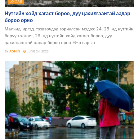
БУСАД
Нутгийн хойд хагаст бороо, дуу цахилгаантай аадар
бороо орно
Малчид, иргэд, тээвэрчдэд зориулсан мэдээ: 24, 25-нд нутгийн
баруун хагаст, 26-нд нутгийн хойд хагаст бороо, дуу
цахилгаантай аадар бороо орно. 6-р сарын...
BY
ADMIN
JUNE 24, 2026