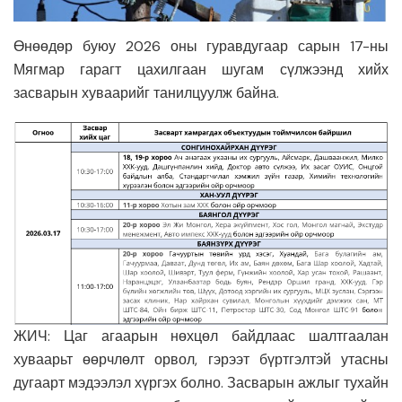
Өнөөдөр буюу 2026 оны гуравдугаар сарын 17-ны
Мягмар гарагт цахилгаан шугам сүлжээнд хийх
засварын хуваарийг танилцуулж байна.
ЖИЧ: Цаг агаарын нөхцөл байдлаас шалтгаалан
хуваарьт өөрчлөлт орвол, гэрээт бүртгэлтэй утасны
дугаарт мэдээлэл хүргэх болно. Засварын ажлыг тухайн