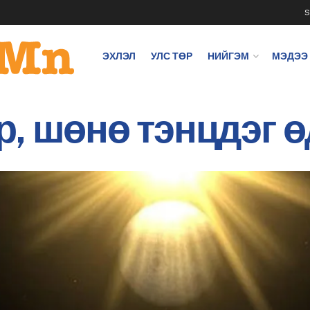
S
ЭХЛЭЛ
УЛС ТӨР
НИЙГЭМ
МЭДЭЭ
, шөнө тэнцдэг 