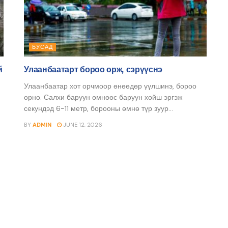
БУСАД
й
Улаанбаатарт бороо орж, сэрүүснэ
Улаанбаатар хот орчмоор өнөөдөр үүлшинэ, бороо
орно. Салхи баруун өмнөөс баруун хойш эргэж
секундэд 6-11 метр, борооны өмнө түр зуур...
BY
ADMIN
JUNE 12, 2026