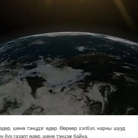
дөр, шөнө тэнцдэг өдөр. Өөрөөр хэлбэл, нарны шууд
н бүх газарт өдөр, шөнө тэнцэж байна.