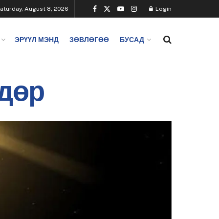
aturday, August 8, 2026
Login
ЭРҮҮЛ МЭНД
ЗӨВЛӨГӨӨ
БУСАД
өдөр