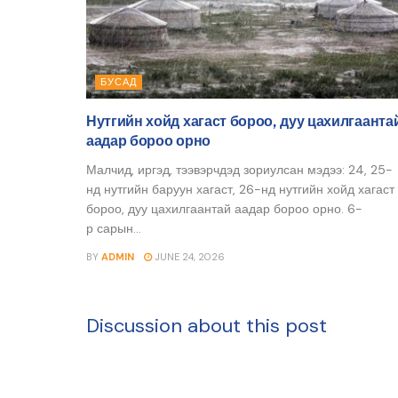
БУСАД
Нутгийн хойд хагаст бороо, дуу цахилгаанта
аадар бороо орно
Малчид, иргэд, тээвэрчдэд зориулсан мэдээ: 24, 25-
нд нутгийн баруун хагаст, 26-нд нутгийн хойд хагаст
бороо, дуу цахилгаантай аадар бороо орно. 6-
р сарын...
BY
ADMIN
JUNE 24, 2026
Discussion about this post