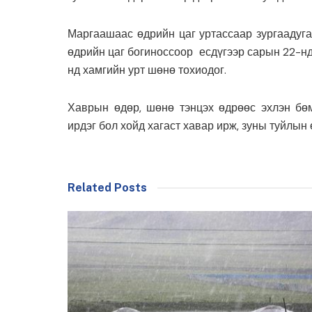
Маргаашаас өдрийн цаг уртассаар зургаадуга
өдрийн цаг богиноссоор есдүгээр сарын 22-нд 
нд хамгийн урт шөнө тохиодог.
Хаврын өдөр, шөнө тэнцэх өдрөөс эхлэн бө
ирдэг бол хойд хагаст хавар ирж, зуны туйлын 
Related Posts