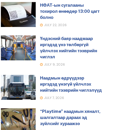
НӨАТ-ын сугалааны
тохирол өнөөдөр 13:00 цагт
болно
JULY 22, 2026
Үндэсний баяр наадмаар
иргэдэд үнэ төлбөргүй
үйлчлэх нийтийн тээврийн
чиглэл
JULY 9, 2026
Наадмын өдрүүдээр
иргэдэд үнэгүй үйлчлэх
нийтийн тээврийн чиглэлүүд
JULY 7, 2026
“Playtime” наадмын хяналт,
шалгалтаар дараах эд
зүйлсийг хураажээ