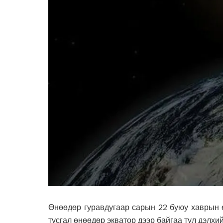
Өнөөдөр гуравдугаар сарын 22 буюу хаврын ө
тусгал өнөөдөр экватор дээр байгаа тул дэлхий