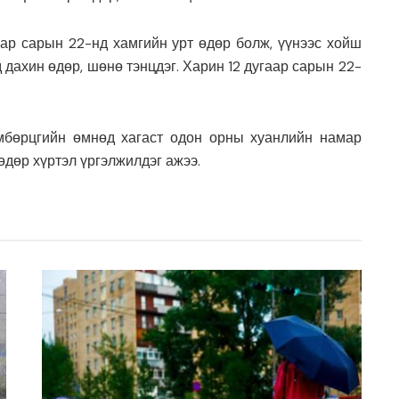
ар сарын 22-нд хамгийн урт өдөр болж, үүнээс хойш
дахин өдөр, шөнө тэнцдэг. Харин 12 дугаар сарын 22-
мбөрцгийн өмнөд хагаст одон орны хуанлийн намар
өдөр хүртэл үргэлжилдэг ажээ.