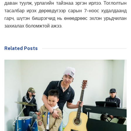
даван туулж,
урлагийн
тайзнаа эргэн ирлээ. Тоглолтын
тасалбар ирэх дөрөвдүгээр сарын 7-
ноос
худалдаанд
гарч, шүтэн бишрэгчид нь өнөөдрөөс эхлэн урьдчилан
захиалах боломжтой ажээ.
Related Posts