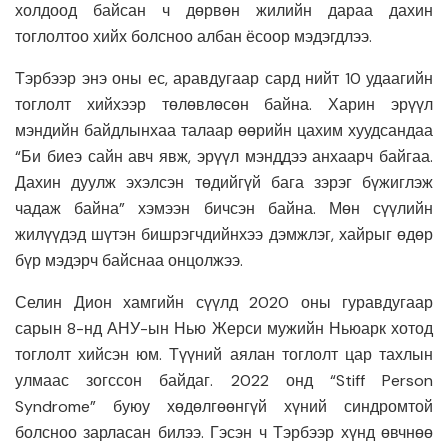
холдоод байсан ч дөрвөн жилийн дараа дахин
тоглолтоо хийх болсноо албан ёсоор мэдэгдлээ.
Тэрбээр
энэ оны ес, аравдугаар сард нийт 10 удаагийн
тоглолт хийхээр төлөвлөсөн байна. Харин эрүүл
мэндийн байдлынхаа талаар өөрийн цахим хуудсандаа
“Би биеэ сайн авч явж, эрүүл мэнддээ анхаарч байгаа.
Дахин дуулж эхэлсэн төдийгүй бага зэрэг бүжиглэж
чадаж байна” хэмээн бичсэн байна. Мөн сүүлийн
жилүүдэд шүтэн бишрэгчдийнхээ дэмжлэг, хайрыг өдөр
бүр мэдэрч байснаа онцолжээ.
Селин
Дион
хамгийн сүүлд 2020 оны гуравдугаар
сарын 8-нд АНУ-ын
Нью
Жерси
мужийн
Ньюарк
хотод
тоглолт хийсэн юм. Түүний аялан тоглолт цар тахлын
улмаас зогссон байдаг. 2022 онд “Stiff Person
Syndrome” буюу хөдөлгөөнгүй хүний синдромтой
болсноо зарласан билээ. Гэсэн ч
Тэрбээр
хүнд өвчнөө