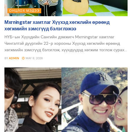
ОНЦЛОХ МЭДЭЭ
Mxrningstar хамтлаг Хүүхэд хөгжлийн өрөөнд
хөгжмийн зэмсгүүд бэлэглэжээ
НҮБ-ын Хүүхдийн Сангийн дэмжигч Mxrningstar хамтлаг
Чингэлтэй дүүргийн 22-р хорооны Хүүхэд хөгжлийн өрөөнд
хөгжмийн зэмсгүүд бэлэглэж, хүүхдүүдэд хөгжим тоглож сурах...
BY
ADMIN
MAY 8, 2026