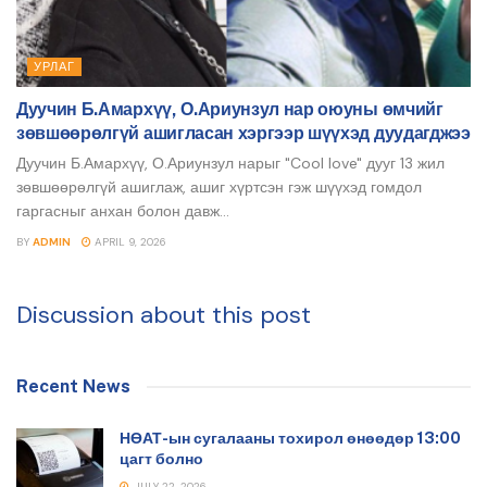
УРЛАГ
Дуучин Б.Амархүү, О.Ариунзул нар оюуны өмчийг
зөвшөөрөлгүй ашигласан хэргээр шүүхэд дуудагджээ
Дуучин Б.Амархүү, О.Ариунзул нарыг "Cool love" дууг 13 жил
зөвшөөрөлгүй ашиглаж, ашиг хүртсэн гэж шүүхэд гомдол
гаргасныг анхан болон давж...
BY
ADMIN
APRIL 9, 2026
Discussion about this post
Recent News
НӨАТ-ын сугалааны тохирол өнөөдөр 13:00
цагт болно
JULY 22, 2026