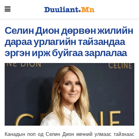
Селин Дион дөрвөн жилийн
дараа урлагийн тайзандаа
эргэн ирж буйгаа зарлалаа
Канадын поп од
Селин
Дион
өвчний улмаас тайзнаас