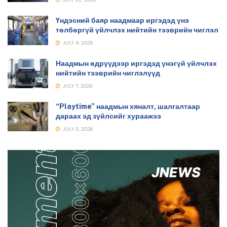
Үндэсний баяр наадмаар иргэдэд үнэ
төлбөргүй үйлчлэх нийтийн тээврийн чиглэл
JULY 9, 2026
Наадмын өдрүүдээр иргэдэд үнэгүй үйлчлэх
нийтийн тээврийн чиглэлүүд
JULY 7, 2026
“Playtime” наадмын хяналт, шалгалтаар
дараах эд зүйлсийг хураажээ
JULY 3, 2026